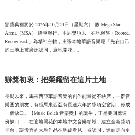
頒獎典禮將於 2026年10月24日（星期六） 假 Mega Star
Arena（MSA） 隆重舉行。本屆獎項以「在地榮耀・Rooted.
Recognised.」為精神主軸，主張本地華語音樂應「先在自己
的土地上被廣泛認同，遍地開花」。
辦獎初衷：把榮耀留在這片土地
長期以來，馬來西亞華語音樂的創作能量從不缺席，一群音
樂圈的朋友，有感馬來西亞有長達六年的獎項空窗期，形成
一個缺口。【Music Boleh 音樂獎】的誕生，正是要回應這
份缺口——在遍地開花的本地中文音樂領域，建立全新獎項
平台，讓優秀的大馬作品在地被看見、被認同，進而走向更