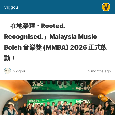
Viggou
「在地榮耀・Rooted.
Recognised.」Malaysia Music
Boleh 音樂獎 (MMBA) 2026 正式啟
動！
viggou
2 months ago