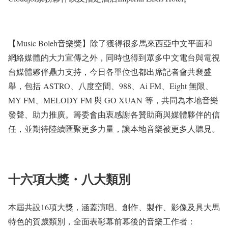
【Music Boleh音樂獎】除了獲得很多馬來西亞中文平面和
網絡媒體的大力宣傳之外，同時也得到眾多中文電台與電視
台媒體夥伴鼎力支持，今日各單位也都出席記者會共襄盛
舉，包括 ASTRO、八度空間、988、Ai FM、Eight 無限、
MY FM、MELODY FM 與 GO XUAN 等，共同為本地音樂
發聲、助力推廣。籌委會由衷感謝各贊助商與媒體夥伴的信
任，並期待陸續匯聚更多力量，讓本地音樂被更多人聽見。
十六項大獎・八大類別
本屆共設16項大獎，涵蓋演唱、創作、製作、影像及具大馬
特色的賀歲類別，全面表彰幕前幕後的音樂工作者：