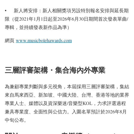
• 新人將安排：新人相關獎項另設特別報名安排與延長期
限（從2021年1月1日起至2026年6月30日期間首次發表單曲/
專輯，並持續發表新作品為準）
網頁
www.musicbolehawards.com
三層評審架構・集合海內外專業
為兼顧專業判斷與多元視角，本屆採用三層評審架構，集結
來自馬來西亞、新加坡、中國大陸、台灣、香港等地的業界
專業人士、媒體以及資深樂迷/音樂型KOL，力求評選過程
兼具專業度、全面性與公信力。入圍名單預計於2026年8月
中旬公布。