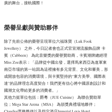
廣的舞台，接軌國際！
榮譽呈獻與贊助夥伴
除了先前公佈的榮譽呈現單位六福珠寶（Luk Fook
Jewellery） 之外，今日記者會也正式官宣潮流服飾品牌 卡
賓（Cabbeen） 為此音樂獎的榮譽贊助商，卡賓潮牌總經理
Miss Zoe表示：「品牌從中國出發，選擇馬來西亞為進軍東
南亞市場的第一站因為這裡擁有多元背景、文化和審美，形
成開放包容的消費環境，與卡賓堅持的“東方美學、國際表
達”的品牌理念高度契合！我們更有信心將中國原創設計和
國潮文化帶給更多的消費者。」
其他力挺單位包括：爵粵（JUE Cuisine） 為聯合贊助單
位；Mega Star Arena（MSA） 為頒獎典禮場地夥伴；
Cloudjoi票務夥伴以及指定酒店Imperial Lexis Hotel。