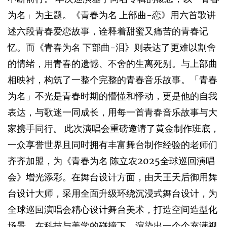
为名」为主题。《青春为名 上部曲-恋》用六首歌讲
述六段青春爱恋故事，诠释着甜蜜又痛苦的青春记
忆。而《青春为名 下部曲-泪》则表达了更难以割舍
的情绪，用青春的遗憾、不舍的生离死别。与上部曲
相映衬，构筑了一整个完整的青春音乐故事。「青春
为名」不光是青春时期的懵懂和悸动，更是他的自我
表达，与歌迷一同成长，用每一首青春音乐故事与大
家携手同行。 此次演唱会重磅邀请了黄金制作班底，
一众享誉世界且同时拥有丰富舞台制作经验的老师们
齐齐加盟，为《青春为名 陈立农2025全球巡回演唱
会》增光添彩。在舞台设计方面，由天王天后御用舞
台设计大师，采用全面升级环绕沉浸式舞台设计，为
全球巡回演唱会精心设计舞台美术，打造空间造型化
场景。在科技与美学的碰撞下，渲染出一个个充满视