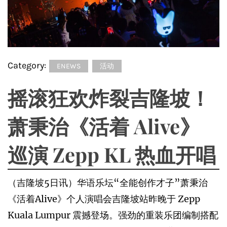
Category:
ENEWS
活动
摇滚狂欢炸裂吉隆坡！
萧秉治《活着 Alive》
巡演 Zepp KL 热血开唱
（吉隆坡5日讯）华语乐坛“全能创作才子”萧秉治
《活着Alive》个人演唱会吉隆坡站昨晚于 Zepp
Kuala Lumpur 震撼登场。强劲的重装乐团编制搭配