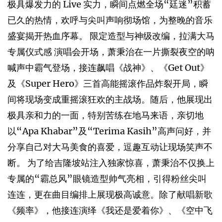
极具爆发力的 Live 实力，瞬间点燃全场“廷迷”积蓄
已久的热情，欢呼与尖叫声响彻场馆，为整晚的音乐
盛宴揭开热血序幕。 限定造型与神级改编，拉满大马
专属仪式感 演唱会开场，萧秉治在一片撕裂夜空的呐
喊声中霸气登场，接连飙唱《战神》、《Get Out》
及《Super Hero》三首高能摇滚作品炸裂开局，瞬
间将现场变成重摇滚狂欢的主战场。随后，他展现出
极具亲和力的一面，特别苦练在地马来语，亲切地
以“Apa Khabar”及“Terima Kasih”高声问好，并
分享自己对大马美食的喜爱，逗趣互动让现场笑声不
断。 为了给吉隆坡站注入独家惊喜，萧秉治不仅换上
专属的“霸总风”眼镜造型帅气亮相，引得粉丝尖叫
连连，更在曲目编排上展现极高诚意。除了献唱新歌
《频率》，他接连演绎《我还是爱着你》、《空中飞