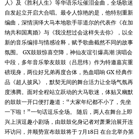
人》及《胜利人生》等华语乐坛催泪金曲，全场歌迷
自发起立开启大合唱。最令人惊艳的是，他特别重新
编曲，深情演绎大马本地歌手菲道尔的代表作《在加
纳共和国离婚》与《我没想过会这样失去你》，以全
新的音乐编排与情感诠释，赋予歌曲截然不同的故事
氛围。 GX鼓鼓惊喜空降，神仙友谊引爆高潮 演唱会
中段，多年音乐挚友鼓鼓（吕思纬）作为特邀嘉宾重
磅现身，两位好兄弟再度合体，热血唱响 GX 经典作
品《超人披风》，默契无间的舞台活力让全场气氛再
度沸腾。面对全程站立跃动的大马歌迷，体贴又幽默
的鼓鼓一开口便打趣道：“大家年纪都不小了，先坐
一下啦！”一句话逗乐全场。 随后，两人在舞台上即
兴上演逗趣小剧场，由鼓鼓化身记者对萧秉治展开连
环访问，并顺势宣布鼓鼓将于 7月18日 在台北举办第