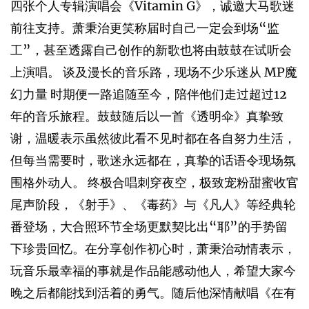
四张个人专辑演唱会《Vitamin G》，诚邀大马歌迷
前往支持。萧秉治更笑称届时自己一定会到场“监
工”，甚至透露自己创作的新歌也将由鼓鼓在试听会
上演唱。 谈及漫长的音乐路，现场不少乐迷从 MP魔
幻力量 时期便一路追随至今，陪伴他们走过超过12
年的音乐旅程。鼓鼓随后以一首《透明伞》真挚致
谢，温暖表示虽然彼此看不见时都在各自努力生活，
但每当需要时，歌迷永远都在，真挚的话语令现场氛
围格外动人。 终极合唱刺穿夜空，极致宠粉甜蜜收官
尾声阶段，《射手》、《毒药》与《凡人》等经典轮
番登场，大合照环节全场更默契比出“耶”的手势留
下珍贵回忆。在分享创作初心时，萧秉治动情表示，
玩音乐最幸福的事就是作品能感动他人，希望大家今
晚之后都能找到活着的勇气。随后他深情献唱《在有