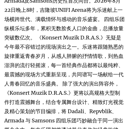
Armada及Samsons历史性首次同台。2026年8月
22日晚上8时，吉隆坡UNIFI Arena将为乐迷献上一
场横跨世代、满载情怀与感动的音乐盛宴。 四组乐团
纵横乐坛多年，累积无数脍炙人口的金曲，总播放量
突破数亿次。 《Konsert Muzik D.R.A.S.》无疑是
今年最不容错过的现场演出之一。乐迷将跟随熟悉的
旋律重返青春岁月，从感人肺腑的抒情情歌，到热血
澎湃的流行轻摇滚，每一首经典作品都将以最纯粹、
最震撼的现场方式重新呈现，共同谱写一场献给一代
人青春回忆的音乐盛典。 除了强大的演出阵容外，
《Konsert Muzik D.R.A.S.》更将以高规格大型制
作打造震撼舞台，结合专属舞台设计、精致灯光视觉
及精心策划的节目编排，将 Dadali、Repvblik、
Armada 与 Samsons 四组乐团巧妙融合于同一演出