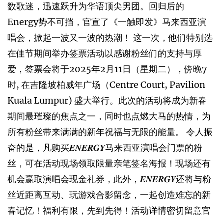
数歌迷，迅速跃升为华语顶尖男团。回归后的
Energy势不可挡，官宣了《一触即发》马来西亚演
唱会，掀起一波又一波的热潮！ 这一次，他们特别选
在佳节期间举办签票活动以感谢粉丝们的支持与厚
爱，签票会将于2025年2月11日（星期二），傍晚7
时, 在吉隆坡柏威年广场（Centre Court, Pavilion
Kuala Lumpur) 盛大举行。此次的活动将成为新春
期间最璀璨的焦点之一，同时也点燃大马的热情，为
所有粉丝带来满满的新年祝福与无限的能量。 令人振
奋的是，凡购买𝑬𝑵𝑬𝑹𝑮𝒀马来西亚演唱会门票的粉
丝，可在活动现场领取限量亲笔签名海报！现场还有
机会赢取演唱会现金礼券，此外，𝑬𝑵𝑬𝑹𝑮𝒀还将与粉
丝近距离互动、玩游戏合影留念，一起创造难忘的新
春记忆！福利有限，先到先得！活动详情密切留意官