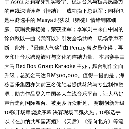
手 Asmi 莎莉妮凭扎实咬字、稳定台风与极具感染力
的声线深情诠释《情结》，成功摘下总冠军；同样也
是巫裔选手的 Masya 玛莎以《赌徒》情绪铺陈细
腻、演唱发挥稳健，荣获亚军；季军则由来自中国的
徐剑秋以一曲《我可以》引发全场共鸣，现场掌声不
断。此外，“最佳人气奖”由 Penny 曾夕员夺得，再
次印证音乐跨越族群与文化的连结力量。 本届赛事由
大马 Red Box Group Karaoke 主办，舞台制作全面
升级，总奖金高达 RM300,000。值得一提的是，海
葵音乐集团亦为前三名优胜者提供签约与专业制作资
源，助力作品登入中国各大主流音乐平台，让大马好
声音走向国际舞台、被更多听众听见。 赛制创新升级
10强开场串烧掀序幕 决赛现场气氛火热，10强选手
以《在加纳共和国离婚》《天后》《漂向北方》等流