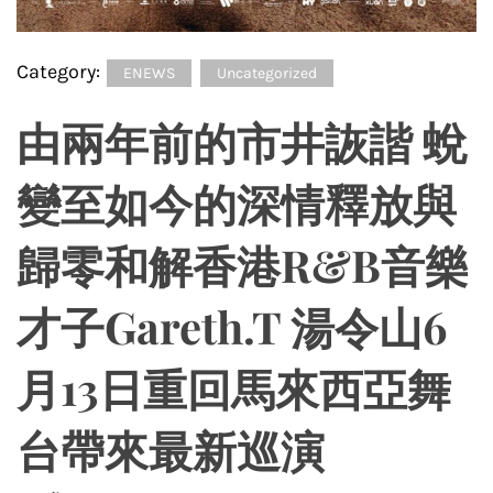
Category:
ENEWS
Uncategorized
由兩年前的市井詼諧 蛻
變至如今的深情釋放與
歸零和解香港R&B音樂
才子Gareth.T 湯令山6
月13日重回馬來西亞舞
台帶來最新巡演