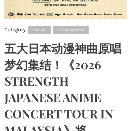
Category:
ENEWS
Uncategorized
五大日本动漫神曲原唱
梦幻集结！《2026
STRENGTH
JAPANESE ANIME
CONCERT TOUR IN
MALAYSIA》将