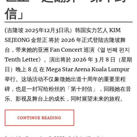
信」
(吉隆坡 2025年12月3日讯）韩国实⼒艺⼈ KIM
SEJEONG ⾦世正 将於 2026 年正式登陆吉隆坡舞
台，带来她的亚洲 Fan Concert 巡演《열 번째 편지
Tenth Letter》。演出将於 2026 年 3 ⽉ 8 ⽇（星期
日）晚上 8 点 在 Mega Star Arena Kuala Lumpur
举⾏。这场活动不仅象徵她出道⼗周年的重要⾥程
碑，也是⼀封写给粉丝的「第⼗封信」，回顾她在⾳
乐、影视及舞台上的成⻓，同时展望未来的旅程。
CONTINUE READING