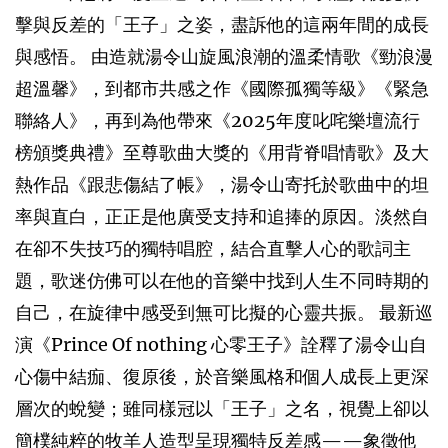
擊與反差的「王子」之姿，盡訴他的這兩年間的成長
與感悟。 由造就湯令山旋風浪潮的溫柔情歌《勁浪漫
超溫馨》，到都市共感之作《國際孤獨等級》《緊急
聯絡人》，再到為他帶來《2025年度叱咤樂壇流行
榜頒獎典禮》至尊歌曲大獎的《用背脊唱情歌》及大
熱作品《跟悲傷結了帳》，湯令山寄托於歌曲中的坦
率與直白，正正是他廣受支持和追捧的原因。淡然自
在卻不失技巧的獨特唱腔，結合直擊人心的歌詞主
題，歌迷仿佛可以在他的音樂中找到人生不同時期的
自己，在旋律中感受到無可比擬的心靈共振。 最新巡
演《Prince Of nothing 心零王子》詮釋了湯令山自
心傷中結痂、復原後，於音樂風格和個人成長上更深
層次的蛻變；雖同樣冠以「王子」之名，視覺上卻以
簡樸純粹的牧羊人造型呈現獨特反差感——象徵他