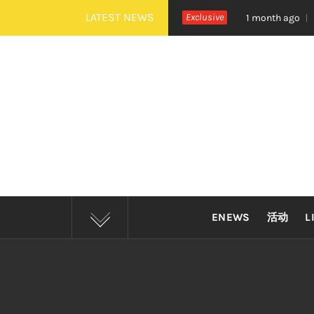
Skip
LATEST NEWS
e》巡演 Zepp KL 热血开唱
Exclusive
四大印尼金曲制造机D
1 month ago
to
content
ENEWS
活动
L