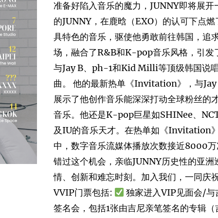
准备好陷入音乐的魔力，JUNNY即将展
的JUNNY，在鹿晗（EXO）的认可下点
具特色的音乐，驱使他勇敢前往韩国，追求他
场，融合了R&B和K-pop音乐风格，引
与Jay B、ph-1和Kid Milli等顶
曲。 他的最新热单《Invitation》，与
展示了他创作音乐能深深打动全球粉丝的才
音乐。他还是K-pop巨星如SHINee、NCT
及IU的音乐天才。在热单如《Invitation》
中，数字音乐流媒体播放次数接近8000万
错过这个机会，亲临JUNNY历史性的亚
情、创新和难忘时刻。加入我们，一同庆
VVIP门票包括:
独家进入VIP见面会/
签名会，包括1张由吉尼亲笔签名的专辑