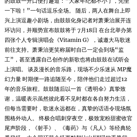
的鼓鼓一开口便打趣道：“大家年纪都不小了，先坐
一下啦！”一句话逗乐全场。 随后，两人在舞台上即
兴上演逗趣小剧场，由鼓鼓化身记者对萧秉治展开连
环访问，并顺势宣布鼓鼓将于 7月18日 在台北举办第
四张个人专辑演唱会《Vitamin G》，诚邀大马歌迷
前往支持。萧秉治更笑称届时自己一定会到场“监
工”，甚至透露自己创作的新歌也将由鼓鼓在试听会
上演唱。 谈及漫长的音乐路，现场不少乐迷从 MP魔
幻力量 时期便一路追随至今，陪伴他们走过超过12
年的音乐旅程。鼓鼓随后以一首《透明伞》真挚致
谢，温暖表示虽然彼此看不见时都在各自努力生活，
但每当需要时，歌迷永远都在，真挚的话语令现场氛
围格外动人。 终极合唱刺穿夜空，极致宠粉甜蜜收官
尾声阶段，《射手》、《毒药》与《凡人》等经典轮