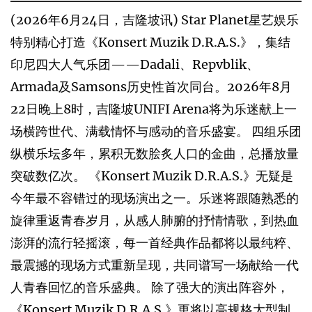
(2026年6月24日，吉隆坡讯) Star Planet星艺娱乐
特别精心打造《Konsert Muzik D.R.A.S.》，集结
印尼四大人气乐团——Dadali、Repvblik、
Armada及Samsons历史性首次同台。2026年8月
22日晚上8时，吉隆坡UNIFI Arena将为乐迷献上一
场横跨世代、满载情怀与感动的音乐盛宴。 四组乐团
纵横乐坛多年，累积无数脍炙人口的金曲，总播放量
突破数亿次。 《Konsert Muzik D.R.A.S.》无疑是
今年最不容错过的现场演出之一。乐迷将跟随熟悉的
旋律重返青春岁月，从感人肺腑的抒情情歌，到热血
澎湃的流行轻摇滚，每一首经典作品都将以最纯粹、
最震撼的现场方式重新呈现，共同谱写一场献给一代
人青春回忆的音乐盛典。 除了强大的演出阵容外，
《Konsert Muzik D.R.A.S.》更将以高规格大型制