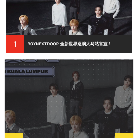
2
摇滚狂欢炸
NEXTDOOR 全新世界巡演大马站官宣！
Zepp K