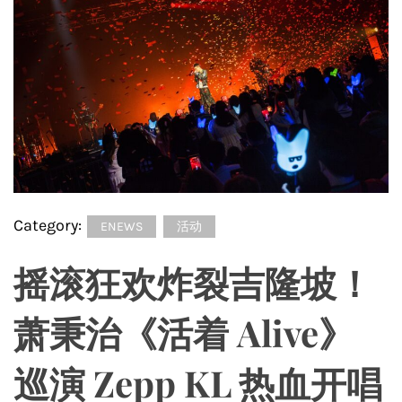
Category:
ENEWS
活动
摇滚狂欢炸裂吉隆坡！
萧秉治《活着 Alive》
巡演 Zepp KL 热血开唱