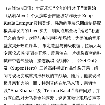
（吉隆坡5日讯）华语乐坛“全能创作才子”萧秉治
《活着Alive》个人演唱会吉隆坡站昨晚于 Zepp
Kuala Lumpur 震撼登场。强劲的重装乐团编制搭配
极具爆发力的 Live 实力，瞬间点燃全场“廷迷”积蓄
已久的热情，欢呼与尖叫声响彻场馆，为整晚的音乐
盛宴揭开热血序幕。 限定造型与神级改编，拉满大马
专属仪式感 演唱会开场，萧秉治在一片撕裂夜空的呐
喊声中霸气登场，接连飙唱《战神》、《Get Out》
及《Super Hero》三首高能摇滚作品炸裂开局，瞬
间将现场变成重摇滚狂欢的主战场。随后，他展现出
极具亲和力的一面，特别苦练在地马来语，亲切地
以“Apa Khabar”及“Terima Kasih”高声问好，并
分享自己对大马美食的喜爱，逗趣互动让现场笑声不