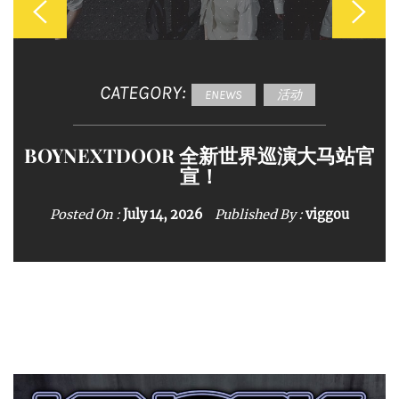
CATEGORY:
CATEGORY:
CATEGORY:
CATEGORY:
ENEWS
ENEWS
ENEWS
ENEWS
活动
活动
活动
活动
四大印尼金曲制造机Dadali、Repvblik、
BOYNEXTDOOR 全新世界巡演大马站官
《GRASSHOPPER THREE IN LOVE
摇滚狂欢炸裂吉隆坡！萧秉治《活着
Armada及Samsons联手打造年度最强怀旧
CONCERT 草蜢演唱会2026》马来西亚站
Alive》巡演 Zepp KL 热血开唱
宣！
正式释放更多座位！8月29日及30日相约
音乐盛宴，8月22日，约定你一起唱响青
Unifi Arena
春！
Posted On :
Posted On :
July 14, 2026
July 5, 2026
Published By :
Published By :
viggou
viggou
Posted On :
Posted On :
June 24, 2026
June 23, 2026
Published By :
Published By :
viggou
viggou