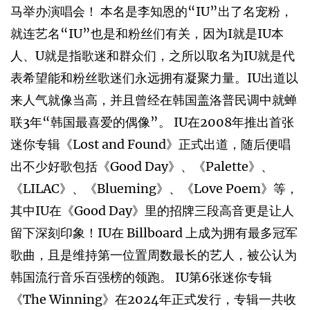
马举办演唱会！ 本名是李知恩的“IU”出了名宠粉，
就连艺名“IU”也是和粉丝们有关，因为I就是IU本
人、U就是指歌迷和群众们，之所以取名为IU就是代
表希望能和粉丝歌迷们永远拥有凝聚力量。IU出道以
来人气就像当高，并且曾经在韩国盖洛普民调中就蝉
联3年“韩国最喜爱的偶像”。 IU在2008年推出首张
迷你专辑《Lost and Found》正式出道，随后便唱
出不少好歌包括《Good Day》、《Palette》、
《LILAC》、《Blueming》、《Love Poem》等，
其中IU在《Good Day》里的招牌三段高音更是让人
留下深刻印象！IU在 Billboard 上成为拥有最多冠军
歌曲，且是维持第一位置周数最长的艺人，被公认为
韩国流行音乐百强榜的领跑。 IU第6张迷你专辑
《The Winning》在2024年正式发行，专辑一共收