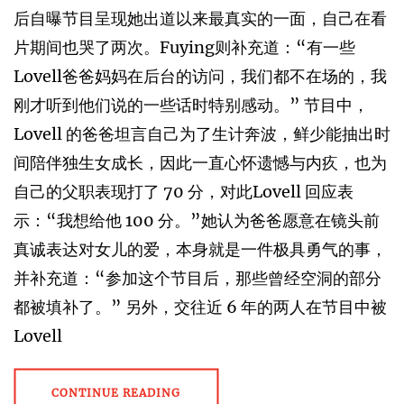
后⾃曝节⽬呈现她出道以来最真实的⼀⾯，⾃⼰在看
⽚期间也哭了两次。Fuying则补充道：“有⼀些
Lovell爸爸妈妈在后台的访问，我们都不在场的，我
刚才听到他们说的⼀些话时特别感动。” 节⽬中，
Lovell 的爸爸坦⾔⾃⼰为了⽣计奔波，鲜少能抽出时
间陪伴独⽣⼥成长，因此⼀直⼼怀遗憾与内疚，也为
⾃⼰的⽗职表现打了 70 分，对此Lovell 回应表
⽰：“我想给他 100 分。”她认为爸爸愿意在镜头前
真诚表达对⼥⼉的爱，本⾝就是⼀件极具勇⽓的事，
并补充道：“参加这个节⽬后，那些曾经空洞的部分
都被填补了。” 另外，交往近 6 年的两⼈在节⽬中被
Lovell
CONTINUE READING