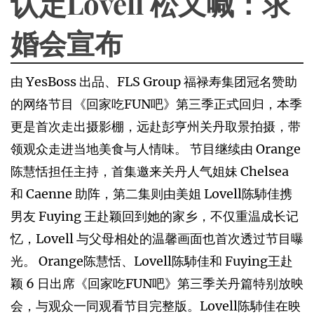
认定Lovell 松⼜喊：求
婚会宣布
由 YesBoss 出品、FLS Group 福禄寿集团冠名赞助
的⽹络节⽬《回家吃FUN吧》第三季正式回归，本季
更是⾸次⾛出摄影棚，远赴彭亨州关丹取景拍摄，带
领观众⾛进当地美⾷与⼈情味。 节⽬继续由 Orange
陈慧恬担任主持，⾸集邀来关丹⼈⽓姐妹 Chelsea
和 Caenne 助阵，第⼆集则由美姐 Lovell陈馷佳携
男友 Fuying 王赴颖回到她的家乡，不仅重温成长记
忆，Lovell 与⽗母相处的温馨画⾯也⾸次透过节⽬曝
光。 Orange陈慧恬、Lovell陈馷佳和 Fuying王赴
颖 6 ⽇出席《回家吃FUN吧》第三季关丹篇特别放映
会，与观众⼀同观看节⽬完整版。Lovell陈馷佳在映