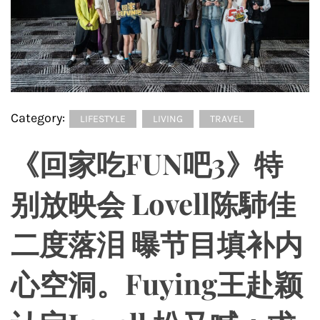
Category:
LIFESTYLE
LIVING
TRAVEL
《回家吃FUN吧3》特
别放映会 Lovell陈馷佳
⼆度落泪 曝节⽬填补内
⼼空洞。Fuying王赴颖