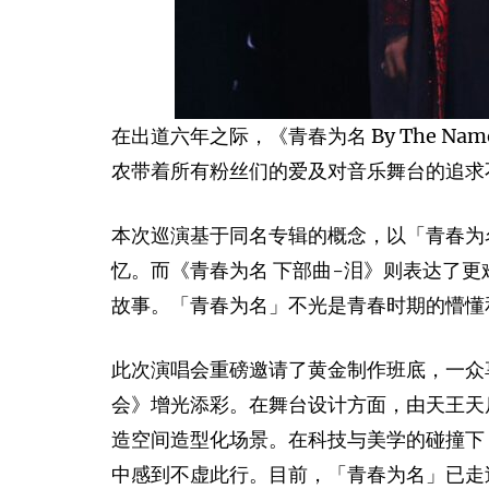
在出道六年之际，《青春为名 By The Na
农带着所有粉丝们的爱及对音乐舞台的追求
本次巡演基于同名专辑的概念，以「青春为
忆。而《青春为名 下部曲-泪》则表达了
故事。「青春为名」不光是青春时期的懵懂
此次演唱会重磅邀请了黄金制作班底，一众
会》增光添彩。在舞台设计方面，由天王天
造空间造型化场景。在科技与美学的碰撞下
中感到不虚此行。目前，「青春为名」已走