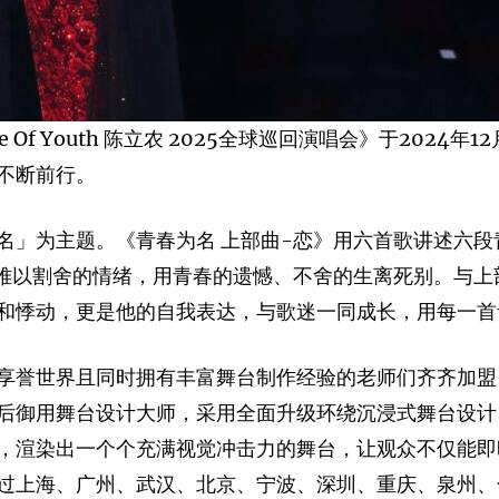
me Of Youth 陈立农 2025全球巡回演唱会》于20
不断前行。
名」为主题。《青春为名 上部曲-恋》用六首歌讲述六
更难以割舍的情绪，用青春的遗憾、不舍的生离死别。与
和悸动，更是他的自我表达，与歌迷一同成长，用每一首
享誉世界且同时拥有丰富舞台制作经验的老师们齐齐加盟，
后御用舞台设计大师，采用全面升级环绕沉浸式舞台设计
，渲染出一个个充满视觉冲击力的舞台，让观众不仅能即
过上海、广州、武汉、北京、宁波、深圳、重庆、泉州、