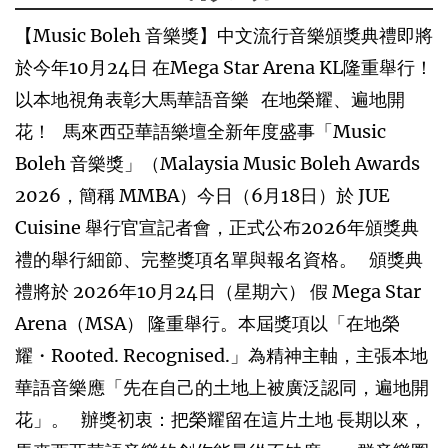
【Music Boleh 音樂獎】中文流行音樂頒獎典禮即將
於今年10月24日 在Mega Star Arena KL隆重舉行！
以本地視角表彰大馬華語音樂 在地榮耀、遍地開
花！ 馬來西亞華語樂壇全新年度盛事「Music
Boleh 音樂獎」（Malaysia Music Boleh Awards
2026，簡稱 MMBA）今日（6月18日）於 JUE
Cuisine 舉行官宣記者會，正式公布2026年頒獎典
禮的舉行細節、完整獎項名單與報名資格。 頒獎典
禮將於 2026年10月24日（星期六） 假 Mega Star
Arena（MSA） 隆重舉行。本屆獎項以「在地榮
耀・Rooted. Recognised.」為精神主軸，主張本地
華語音樂應「先在自己的土地上被廣泛認同，遍地開
花」。 辦獎初衷：把榮耀留在這片土地 長期以來，