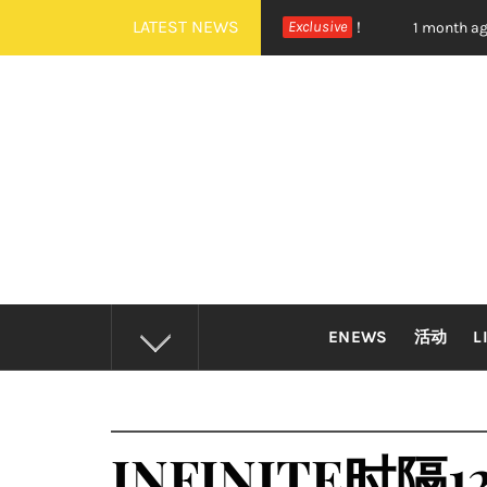
Skip
LATEST NEWS
EXTDOOR 全新世界巡演大马站官宣！
Exclusive
摇滚狂欢炸裂吉
1 month ago
to
content
ENEWS
活动
L
INFINITE时