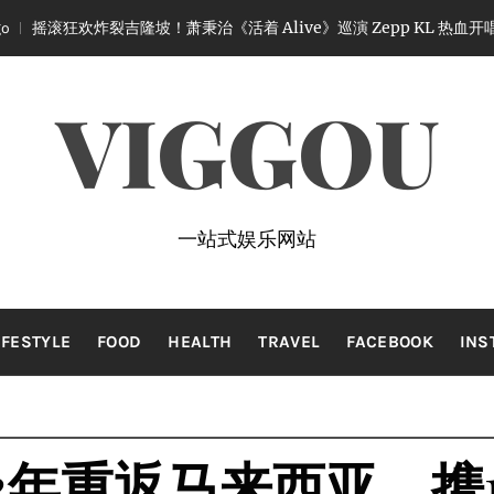
隆坡！萧秉治《活着 Alive》巡演 Zepp KL 热血开唱
1 month 
VIGGOU
一站式娱乐网站
IFESTYLE
FOOD
HEALTH
TRAVEL
FACEBOOK
INS
隔12年重返马来西亚，