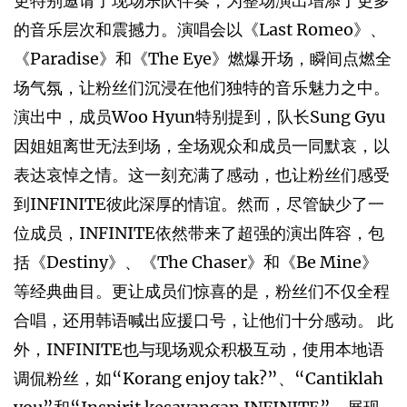
更特别邀请了现场乐队伴奏，为整场演出增添了更多
的音乐层次和震撼力。演唱会以《Last Romeo》、
《Paradise》和《The Eye》燃爆开场，瞬间点燃全
场气氛，让粉丝们沉浸在他们独特的音乐魅力之中。
演出中，成员Woo Hyun特别提到，队长Sung Gyu
因姐姐离世无法到场，全场观众和成员一同默哀，以
表达哀悼之情。这一刻充满了感动，也让粉丝们感受
到INFINITE彼此深厚的情谊。然而，尽管缺少了一
位成员，INFINITE依然带来了超强的演出阵容，包
括《Destiny》、《The Chaser》和《Be Mine》
等经典曲目。更让成员们惊喜的是，粉丝们不仅全程
合唱，还用韩语喊出应援口号，让他们十分感动。 此
外，INFINITE也与现场观众积极互动，使用本地语
调侃粉丝，如“Korang enjoy tak?”、“Cantiklah