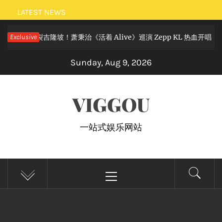
Skip
LATEST NEWS
to
摇滚狂欢炸裂吉隆坡！萧秉治《活着 Alive》巡演 Zepp KL 热血开唱
Exclusive
content
Sunday, Aug 9, 2026
VIGGOU
一站式娱乐网站
Primary
Menu