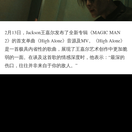
2⽉13⽇，Jackson王嘉尔发布了全新专辑《MAGIC MAN
2》的⾸⽀单曲《High Alone》音源及MV。《High Alone》
是一首极具内省性的歌曲，展现了王嘉尔艺术创作中更加脆
弱的一面。在谈及这首歌的情感深度时，他表示：“最深的
伤⼝，往往并⾮来⾃于你的敌⼈。”