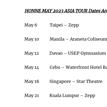
HONNE MAY 2023 ASIA TOUR Dates Are
May 6 Taipei – Zepp
May 10 Manila – Araneta Coliseu
May 12 Davao – USEP Gymnasium & 
May 14 Cebu – Waterfront Hotel B
May 18 Singapore – Star Theatre
May 21 Kuala Lumpur – Zepp