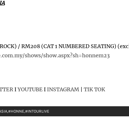
IA
8 (ROCK) / RM208 (CAT 1 NUMBERED SEATING) (exc
rge.com.my/shows/show.aspx?sh=honnem23
TTER
I
YOUTUBE
I
INSTAGRAM
|
TIK TOK
ASIA
,
#HONNE
,
#INTOURLIVE