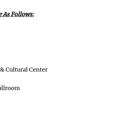
 As Follows:
m
Cultural Center
allroom