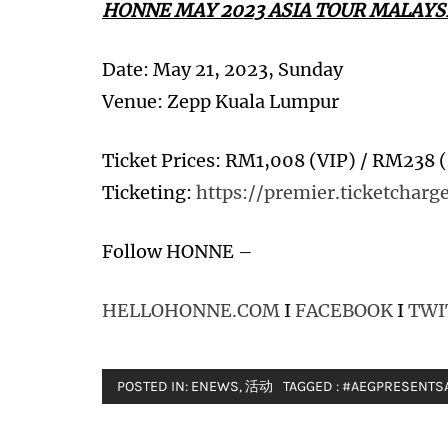
HONNE MAY 2023 ASIA TOUR MALAYS
Date: May 21, 2023, Sunday
Venue: Zepp Kuala Lumpur
Ticket Prices: RM1,008 (VIP) / RM23
Ticketing:
https://premier.ticketcha
Follow HONNE –
HELLOHONNE.COM
I
FACEBOOK
I
TWI
POSTED IN:
ENEWS
,
活动
TAGGED :
#AEGPRESENTS