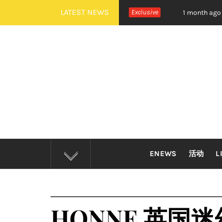
Skip
LATEST NEWS
NEXTDOOR 全新世界巡演大马站官宣！
Exclusive
摇滚狂欢炸裂
1 month ago
to
content
ENEWS
活动
L
HONNE 英国