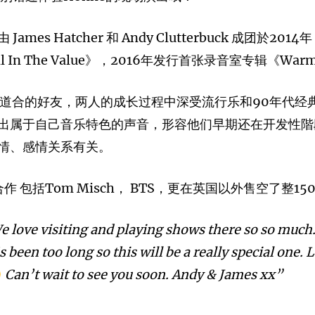
mes Hatcher 和 Andy Clutterbuck 成团
ll In The Value》，2016年发行首张录音室专辑《Warm o
成了志同道合的好友，两人的成长过程中深受流行乐和90年代
属于自己音乐特色的声音，形容他们早期还在开发性階段的音
情、感情关系有关。
 包括Tom Misch， BTS，更在英国以外售空了整1
e love visiting and playing shows there so so much.
 been too long so this will be a really special one. 
Can’t wait to see you soon. Andy & James xx”