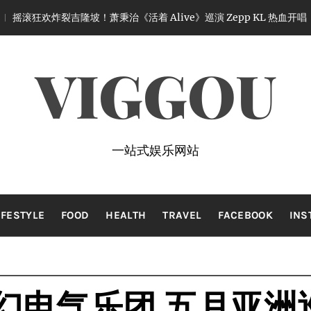
吉隆坡！萧秉治《活着 Alive》巡演 Zepp KL 热血开唱
1 month
VIGGOU
一站式娱乐网站
IFESTYLE
FOOD
HEALTH
TRAVEL
FACEBOOK
INS
迷幻电气乐团 五月亚