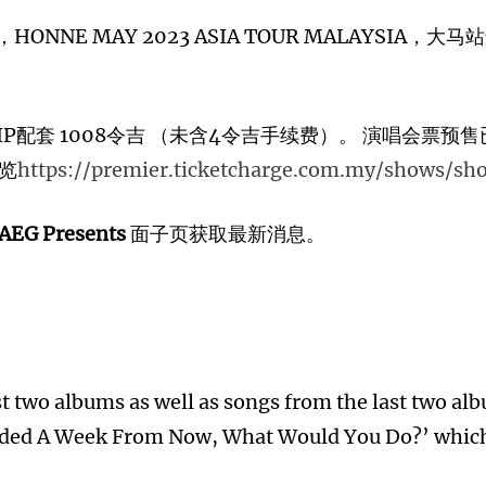
HONNE MAY 2023 ASIA TOUR MALAYSIA，大
IP配套 1008令吉 （未含4令吉手续费）。 演唱会票预售已
浏览
https://premier.ticketcharge.com.my/shows/
AEG Presents
面子页获取最新消息。
t two albums as well as songs from the last two al
nded A Week From Now, What Would You Do?’ which h