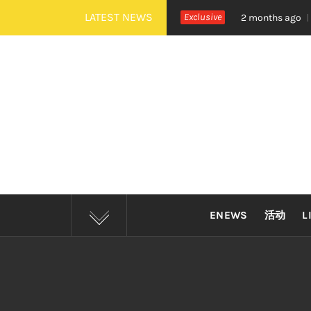
Skip
LATEST NEWS
《活着 Alive》巡演 Zepp KL 热血开唱
Exclusive
四
2 months ago
to
content
ENEWS
活动
L