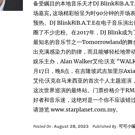
备受瞩目的本地音乐天才DJ Blink和B.A.T
场嘉宾, 这场精彩纷呈为时90分钟的开场
预热。DJ Blink和B.A.T.E在电子
圈了不少忠粉。在2017年，DJ Blin
最知名的音乐节之一Tomorrowland
出充满感染力的韵律，而且能够轻松地带
娱乐主办，Alan Walker艾伦·沃克 ”W
月17日，晚8点，在吉隆坡武吉加里尔Axia
艾伦·沃克在马来西亚的首次个人主题巡演，而
这次世界巡演的最终站。门票价格介于RM2
好者和音乐迷，这绝对是一个你不应该错
请游览 www.starplanet.com.my。
Posted On :
August 28, 2023
Published By :
可可小