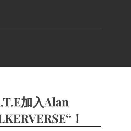
.T.E加入Alan
LKERVERSE“！