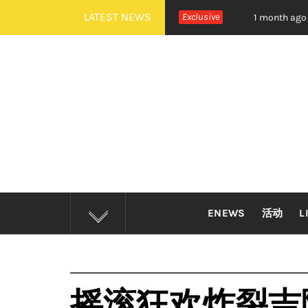
Skip
LATEST NEWS
DOOR 全新世界巡演大马站官宣！
Exclusive
摇滚狂欢炸裂吉隆坡！
1 month ago
to
content
ENEWS
活动
L
摇滚狂欢炸裂吉隆