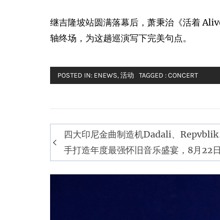
继吉隆坡站圆满落幕后，萧秉治《活着 Ali
轴终场，为这趟巡演写下完美句点。
POSTED IN:
ENEWS
,
活动
TAGGED :
CONCERT
Post
四大印尼金曲制造机Dadali、Repvblik
navigation
手打造年度最强怀旧音乐盛宴，8月22