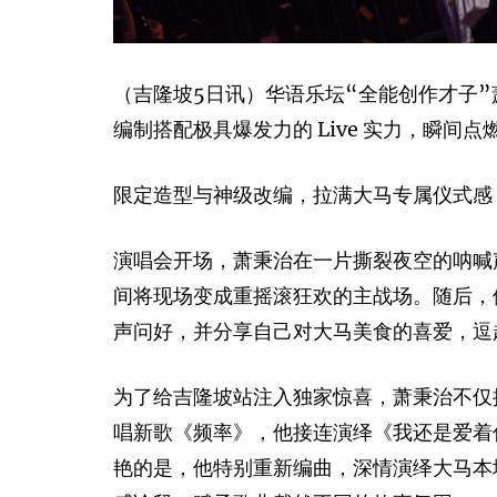
（吉隆坡5日讯）华语乐坛“全能创作才子”萧秉治
编制搭配极具爆发力的 Live 实力，瞬
限定造型与神级改编，拉满大马专属仪式感
演唱会开场，萧秉治在一片撕裂夜空的呐喊声中
间将现场变成重摇滚狂欢的主战场。随后，他展现
声问好，并分享自己对大马美食的喜爱，逗
为了给吉隆坡站注入独家惊喜，萧秉治不仅
唱新歌《频率》，他接连演绎《我还是爱着
艳的是，他特别重新编曲，深情演绎大马本