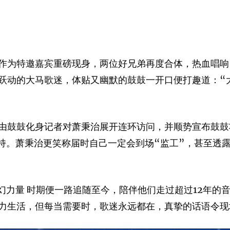
作为特邀嘉宾重磅现身，两位好兄弟再度合体，热血唱响 
跃动的大马歌迷，体贴又幽默的鼓鼓一开口便打趣道：“
鼓鼓化身记者对萧秉治展开连环访问，并顺势宣布鼓鼓将于
前往支持。萧秉治更笑称届时自己一定会到场“监工”，甚至
幻力量 时期便一路追随至今，陪伴他们走过超过12年的
力生活，但每当需要时，歌迷永远都在，真挚的话语令现