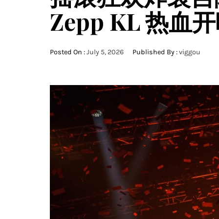
Zepp KL 热血
Posted On :
July 5, 2026
Published By :
viggou