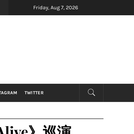
Friday, Aug 7, 2026
四大印尼金曲制造机Dadali、Repvblik、Armada及Samson
TAGRAM
TWITTER
ive》巡演