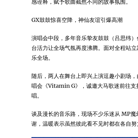
感诠释，赋予歌曲截然不同的故事氛围。
GX鼓鼓惊喜空降，神仙友谊引爆高潮
演唱会中段，多年音乐挚友鼓鼓（吕思纬）
台活力让全场气氛再度沸腾。面对全程站立
乐全场。
随后，两人在舞台上即兴上演逗趣小剧场，由
唱会《Vitamin G》，诚邀大马歌迷
唱。
谈及漫长的音乐路，现场不少乐迷从 MP魔
谢，温暖表示虽然彼此看不见时都在各自努