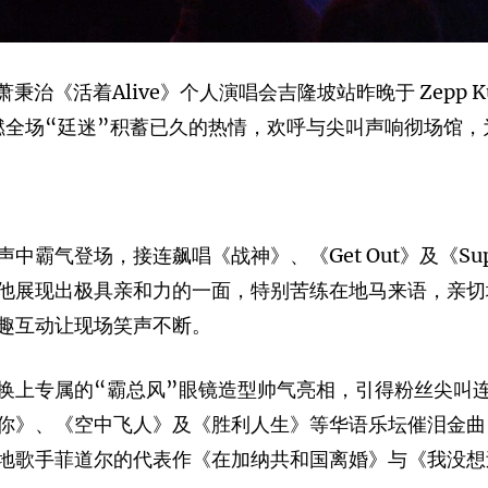
《活着Alive》个人演唱会吉隆坡站昨晚于 Zepp Kua
间点燃全场“廷迷”积蓄已久的热情，欢呼与尖叫声响彻场馆
霸气登场，接连飙唱《战神》、《Get Out》及《Sup
出极具亲和力的一面，特别苦练在地马来语，亲切地以“Apa 
趣互动让现场笑声不断。
换上专属的“霸总风”眼镜造型帅气亮相，引得粉丝尖叫
你》、《空中飞人》及《胜利人生》等华语乐坛催泪金曲
地歌手菲道尔的代表作《在加纳共和国离婚》与《我没想