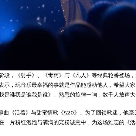
阶段，《射手》、《毒药》与《凡人》等经典轮番登场，
表示，玩音乐最幸福的事就是作品能感动他人，希望大家
是谁我是谁我是谁》。熟悉的旋律一响，数千人放声大合唱
同名主题曲《活着》与甜蜜情歌《520》。为了回馈歌迷，
一片粉红泡泡与满满的宠粉诚意中，为这场难忘的《活着 