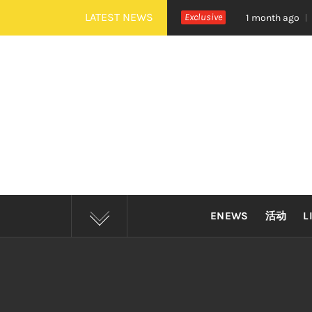
Skip
LATEST NEWS
秉治《活着 Alive》巡演 Zepp KL 热血开唱
Exclusive
四
1 month ago
to
content
ENEWS
活动
L