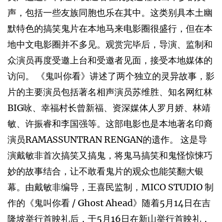
声，包括一些友族同胞也乐在其中。这类别具本土幽
默特色的搞笑鬼片在本地马来电影圈很盛行，但在本
地中文电影圈并不多见。观赏完毕后，导演、监制和
众演员再度受邀上台和受邀者见面，接受本地媒体的
访问。 《鬼叫你看》讲述了两个独立的灵异故事，影
片的主要演员包括著名相声演员苏维胜、知名网红林
BIG咏、幸福村长曾新福、资深媒体人罗月娇、林靖
敏、许振睿和李国强等。这部电影也是本地著名印裔
演员RAMASSUNTRAN RENGAN的遗作。 这是导
演戴敏非首次搞笑又搞鬼，将鬼马搞笑和鬼怪惊悚巧
妙的故事结合，让不敢看鬼片的观众也能笑翻大银
幕。由戴敏非编导，王喜民监制，MICO STUDIO 制
作的《鬼叫你看 / Ghost Ahead》随着5月14日在吉
隆坡举行首映礼后，于5月16日在新山举行首映礼，