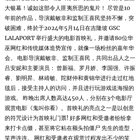
大银幕！诚如这部令人匪夷所思的鬼片！ 尽管是10
年前的作品，导演戴敏非和监制王喜民坚持不懈，突
破困难，终於于2024年5月14日在吉隆坡 GSC
LALAPORT 举行盛大的电影首映礼，并邀请80位华
巫网红和传统媒体造势宣传，就像一场粉丝的嘉年华
会。 电影导演戴敏非、监制王喜民，共同出品人之一
吕安妮和主要演员： 曾新福、罗月娇、李国强、许振
睿、劉明昇、林靖敏、陀财仲和黄锦华进行走过红地
毯后，接受主持人的访问，并且进行玩游戏送海报的
游戏。 昨晚出席人数高达450人，分别在3个电影厅
观赏电影《鬼叫你看》。首映礼的亮点之一是以创意
的符咒设计为首映礼门票! 好多网红和受邀者纷纷拿
来打卡点缀，甚至将它粘在额头拍僵尸 先生的造型，
笑声连连。 网红和受邀者在观赏过程发出不少的笑