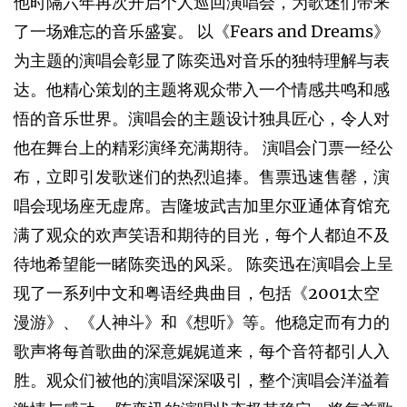
他时隔六年再次开启个人巡回演唱会，为歌迷们带来
了一场难忘的音乐盛宴。 以《Fears and Dreams》
为主题的演唱会彰显了陈奕迅对音乐的独特理解与表
达。他精心策划的主题将观众带入一个情感共鸣和感
悟的音乐世界。演唱会的主题设计独具匠心，令人对
他在舞台上的精彩演绎充满期待。 演唱会门票一经公
布，立即引发歌迷们的热烈追捧。售票迅速售罄，演
唱会现场座无虚席。吉隆坡武吉加里尔亚通体育馆充
满了观众的欢声笑语和期待的目光，每个人都迫不及
待地希望能一睹陈奕迅的风采。 陈奕迅在演唱会上呈
现了一系列中文和粤语经典曲目，包括《2001太空
漫游》、《人神斗》和《想听》等。他稳定而有力的
歌声将每首歌曲的深意娓娓道来，每个音符都引人入
胜。观众们被他的演唱深深吸引，整个演唱会洋溢着