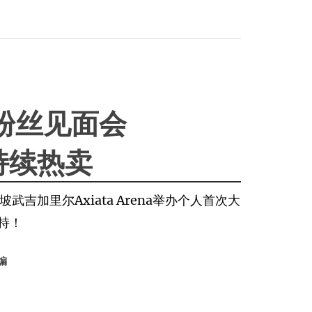
粉丝见面会
票持续热卖
吉加里尔Axiata Arena举办个人首次大
持！
编