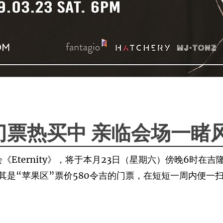
门票热买中 亲临会场一睹
《Eternity》，将于本月23日（星期六）傍晚6时在吉隆坡
其是“苹果区”票价580令吉的门票，在短短一周内便一