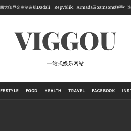
制造机Dadali、Repvblik、Armada及Samsons联手打造年
VIGGOU
一站式娱乐网站
IFESTYLE
FOOD
HEALTH
TRAVEL
FACEBOOK
INS