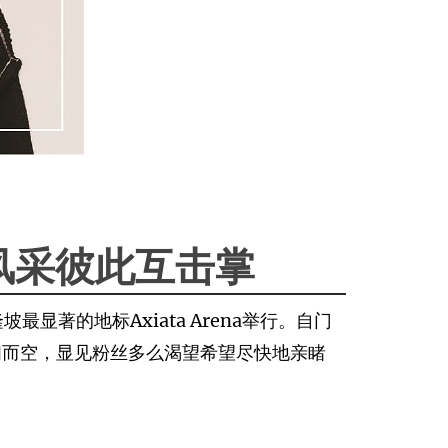
风采彼此互击掌
最显著的地标Axiata Arena举行。自门
扫而空，显见粉丝多么渴望希望尽快地亲睹