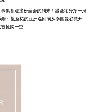
万事俱备迎接粉丝会的到来！邕圣祐身穿一身
误呀~ 邕圣祐的亚洲巡回演从泰国曼谷掀开
就被抢购一空