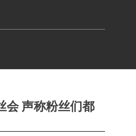
丝会 声称粉丝们都