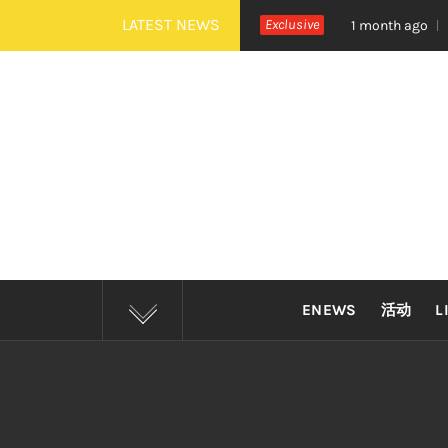
Skip
LATEST NEWS
 Alive》巡演 Zepp KL 热血开唱
Exclusive
四大印尼金曲
1 month ago
to
content
ENEWS
活动
L