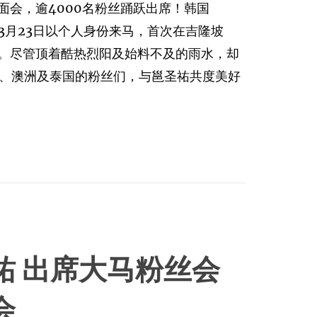
见面会，逾4000名粉丝踊跃出席！韩国
于3月23日以个人身份来马，首次在吉隆坡
粉丝见面会。尽管顶着酷热烈阳及始料不及的雨水，却
国、澳洲及泰国的粉丝们，与邕圣祐共度美好
祐 出席大马粉丝会
会