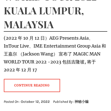
KUALA LUMPUR,
MALAYSIA
(2022 年 10 月 12 日）AEG Presents Asia、
InTour Live、IME Entertainment Group Asia 和
王嘉尔 （Jackson Wang） 宣布了 MAGIC MAN
WORLD TOUR 2022 -2023 包括吉隆坡, 将于
2022 年 12 月 17
CONTINUE READING
Posted On :
October 12, 2022
Published By :
神秘小编