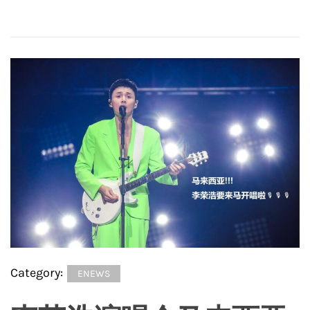
Category:
ENEWS