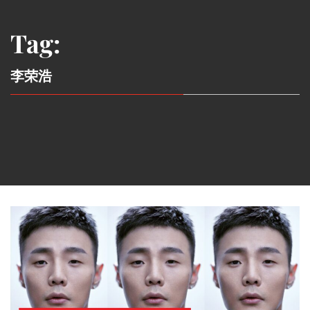
Tag:
李荣浩