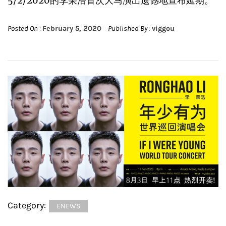
5/2/2020的李荣浩首次大马演出遗憾地宣布延期。
Posted On :
February 5, 2020
Published By :
viggou
Category:
ENEWS