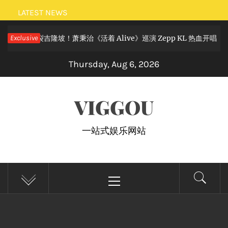
Skip
LATEST NEWS
to
滚狂欢炸裂吉隆坡！萧秉治《活着 Alive》巡演 Zepp KL 热血开唱
Exclusive
content
Thursday, Aug 6, 2026
VIGGOU
一站式娱乐网站
Primary
Menu