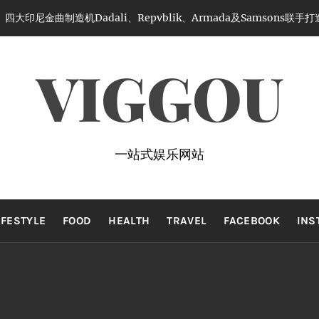
印尼金曲制造机Dadali、Repvblik、Armada及Samsons联
VIGGOU
一站式娱乐网站
IFESTYLE
FOOD
HEALTH
TRAVEL
FACEBOOK
INS