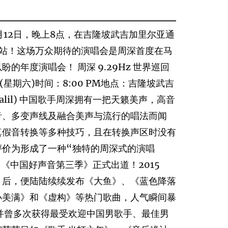
月12日，晚上8点，在吉隆坡武吉加里尔亚通
隆坡站！这场万众期待的演唱会是周深首度在马
年度演唱会！ 周深 9.29Hz 世界巡回
 (星期六)时间：8:00 PM地点：吉隆坡武吉
kit Jalil) 中国歌手周深拥有一把天籁美声，高音
音、多变声线及融合美声与流行的唱法而闻
真假音转换等多种技巧，且在转换声区时没有
评价为形成了一种“独特的周深式的演唱
目《中国好声音第三季》正式出道！2015
》后，便陆陆续续发布《大鱼》、《蓝色降落
小美满》和《虚构》等热门歌曲，人气瞬间暴
并曾多次获得最受欢迎中国男歌手、最佳男