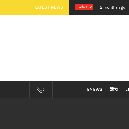
Skip
LATEST NEWS
《活着 Alive》巡演 Zepp KL 热血开唱
Exclusive
四大
2 months ago
to
content
ENEWS
活动
L