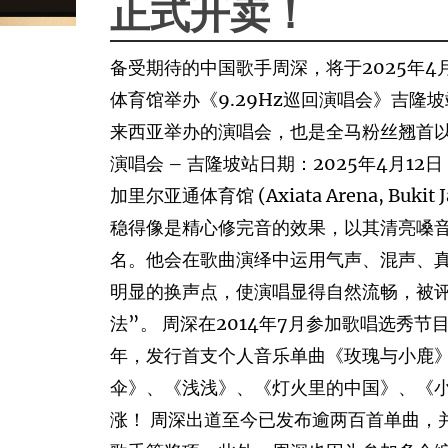
正式开卖！
备受期待的中国歌手周深，将于2025年4
体育馆举办《9.29Hz巡回演唱会》吉
来西亚举办的演唱会，也是全马粉丝翘首以盼的
演唱会 – 吉隆坡站日期：2025年4月12日
加里尔亚通体育馆 (Axiata Arena, Bu
稳得像是精心修完音的效果，以其清亮嗓
名。他会在歌曲演绎中运用气声、混声、
明显的换声点，使演唱显得自然流畅，被
法”。 周深在2014年7月参加歌唱选秀节
年，发行首支个人音乐单曲《玫瑰与小鹿
伞》、《浅浅》、《灯火里的中国》、《
涨！ 周深出道至今已发布逾两百首单曲，