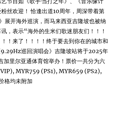
艺节目如《歌手·当打之年》、《音乐缘计
粉丝欢迎！ 恰逢出道10周年，周深带着第
唱会》展开海外巡演，而马来西亚吉隆坡也被纳
喜讯，表示“海外的生米们歌迷朋友们！！！
！！！来了！！！！终于要去到你在的城市和
《9.29Hz巡回演唱会》吉隆坡站将于2025年
坡武吉加里尔亚通体育馆举办！票价一共分为六
P), MYR759 (PS1), MYR659 (PS2),
所有价格均未附加