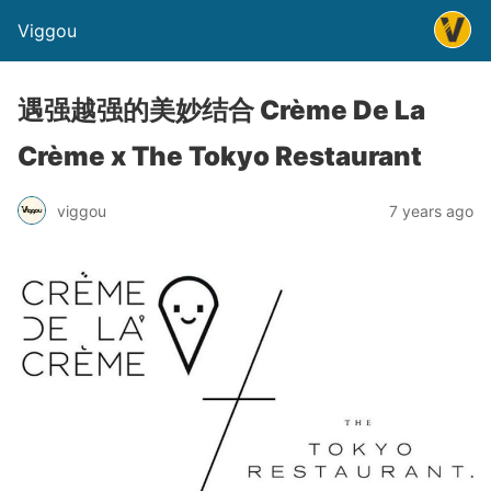
Viggou
遇强越强的美妙结合 Crème De La
Crème x The Tokyo Restaurant
viggou
7 years ago