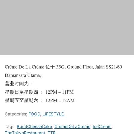
Crème De La Crème 位于 35G, Ground Floor, Jalan SS21/60
Damansara Utama。
营业时间为：
星期日至星期四 ： 12PM – 11PM
星期五至星期六 ： 12PM – 12AM
Categories:
FOOD
,
LIFESTYLE
Tags:
BurntCheeseCake
,
CremeDeLaCreme
,
IceCream
,
TheTokyoRestaurant
,
TTR