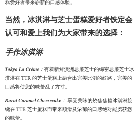
糕爱好者带来崭新的口感体验。
当然，冰淇淋与芝士蛋糕爱好者铁定会
认可和爱上我们为大家带来的选择：
手作冰淇淋
Tokyo La Crème
：
有着新鲜澳洲忌廉芝士的绵密忌廉芝士冰
淇淋在 TTR 的芝士蛋糕上融合出完美比例的纹路，完美的
口感将使您的味蕾乱了方寸。
Burnt Caramel Cheesecake
：
享受美味的烧焦焦糖冰淇淋旋
绕在 TTR 芝士蛋糕而带来顺滑及浓郁的口感绝对能虏获您
的味蕾。