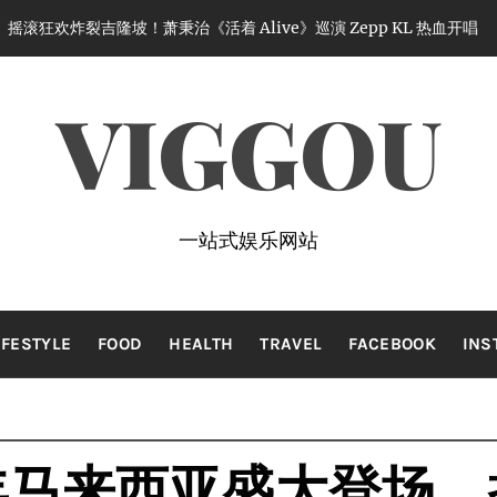
吉隆坡！萧秉治《活着 Alive》巡演 Zepp KL 热血开唱
2 month
VIGGOU
一站式娱乐网站
IFESTYLE
FOOD
HEALTH
TRAVEL
FACEBOOK
INS
周年马来西亚盛大登场，携