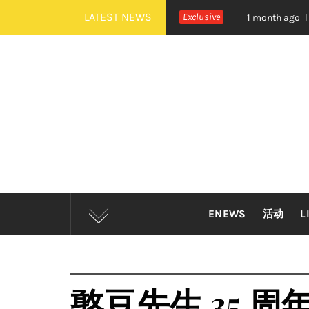
Skip
LATEST NEWS
NEXTDOOR 全新世界巡演大马站官宣！
Exclusive
摇滚狂欢炸裂
1 month ago
to
content
ENEWS
活动
L
憨豆先生 35 