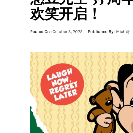
欢笑开启！
Posted On :
October 3, 2025
Published By :
Mich诗