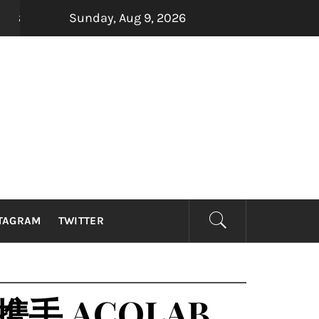
Sunday, Aug 9, 2026
四大印尼金曲制造机Dadali、Repvblik、Armada及Sa
s ago
TAGRAM
TWITTER
手 ACOLAB