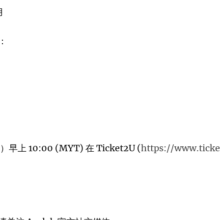
用
：
 10:00 (MYT) 在 Ticket2U (
https://www.tick