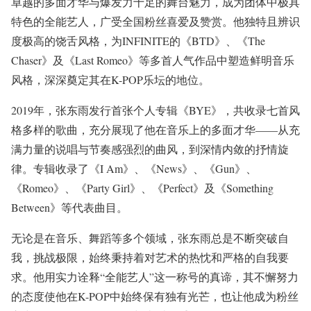
卓越的多面才华与爆发力十足的舞台魅力，成为团体中极具
特色的全能艺人，广受全国粉丝喜爱及赞赏。他独特且辨识
度极高的饶舌风格，为INFINITE的《BTD》、《The
Chaser》及《Last Romeo》等多首人气作品中塑造鲜明音乐
风格，深深奠定其在K-POP乐坛的地位。
2019年，张东雨发行首张个人专辑《BYE》，共收录七首风
格多样的歌曲，充分展现了他在音乐上的多面才华——从充
满力量的说唱与节奏感强烈的曲风，到深情内敛的抒情旋
律。专辑收录了《I Am》、《News》、《Gun》、
《Romeo》、《Party Girl》、《Perfect》及《Something
Between》等代表曲目。
无论是在音乐、舞蹈等多个领域，张东雨总是不断突破自
我，挑战极限，始终秉持着对艺术的热忱和严格的自我要
求。他用实力诠释“全能艺人”这一称号的真谛，其不懈努力
的态度使他在K-POP中始终保有独有光芒，也让他成为粉丝