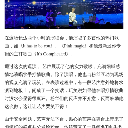
在这场长达两个小时的演唱会，他演唱了多首他的热门歌
曲，如《It has to be you》、《Pink magic》和他最新迷你专
辑的主打歌曲《It’s Complicated》。
通过这次的巡演， 艺声展现了他的实力歌喉，充满细腻感
情地演唱拿手抒情歌曲。除了演唱，他也与粉丝互动为现场
的观众充满了玩笑。在表演过程中，有一段艺声意外地将水
溅到地板上，闹成了一个笑话，玩笑说如果他在唱抒情歌曲
时泼水会显得很疯狂。粉丝们的反应并不介意，反而鼓励他
这么做，这让让艺声哭笑不得！
由于安全问题，艺声无法下台，贴心的艺声在舞台上带来了
包装好的糕点并分发给粉丝。他还带来了一件签名T恤并扔