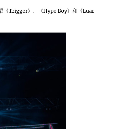
gger》、《Hype Boy》和《Luar