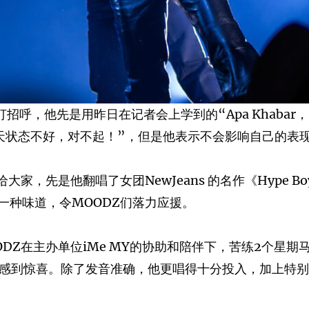
招呼，他先是用昨日在记者会上学到的“Apa Khabar
天状态不好，对不起！”，但是他表示不会影响自己的表现
家，先是他翻唱了女团NewJeans 的名作《Hype 
一种味道，令MOODZ们落力应援。
Z在主办单位iMe MY的协助和陪伴下，苦练2个星期马来
全场粉丝瞬间感到惊喜。除了发音准确，他更唱得十分投入，加