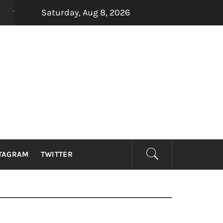
Saturday, Aug 8, 2026
四大印尼金曲制造机Dadali、Repvblik、Armada及Samson
TAGRAM
TWITTER
！