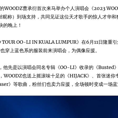
DZ曹承衍首次来马举办个人演唱会《2023 WOODZ WOR
Z（粉丝昵称）到场支持，共同见证这位天才歌手的惊人才华
快的晚上！
LD TOUR OO-LI IN KUALA LUMPUR》在6月
们也穿上蓝色系的服装前来演唱会，为偶像应援。
他先是以演唱会同名专辑《OO-LI》收录的《Buste
ODZ也送上摇滚味十足的《HIJACK》、首张迷你专辑的
haser》等歌曲，粉丝们也卖力应援，全场顿时变成一场