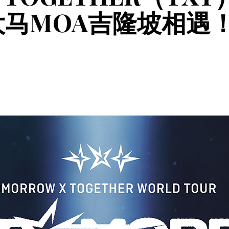
大马MOA吉隆坡相遇！