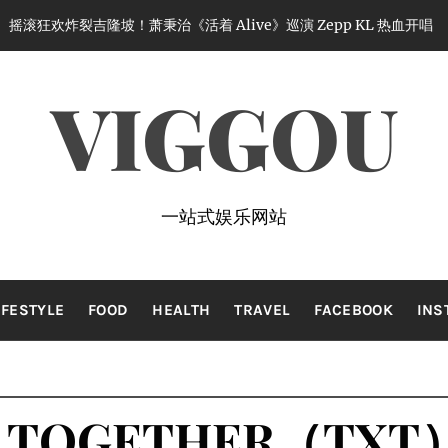
！萧秉治《活着 Alive》巡演 Zepp KL 热血开唱
1 month ago
VIGGOU
一站式娱乐网站
IFESTYLE
FOOD
HEALTH
TRAVEL
FACEBOOK
INS
X TOGETHER（T