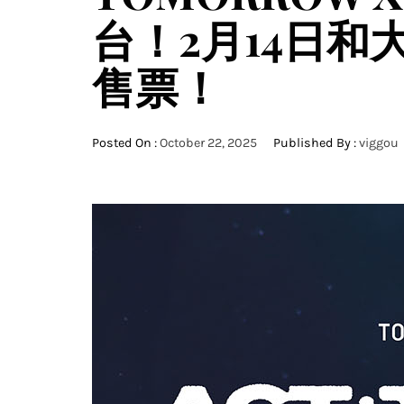
台！2月14日和
售票！
Posted On :
October 22, 2025
Published By :
viggou