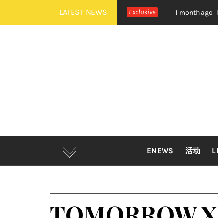
Skip
LATEST NEWS
TDOOR 全新世界巡演大马站官宣！
Exclusive
摇滚狂欢炸裂吉隆坡
1 month ago
to
content
ENEWS
活动
L
TOMORROW 