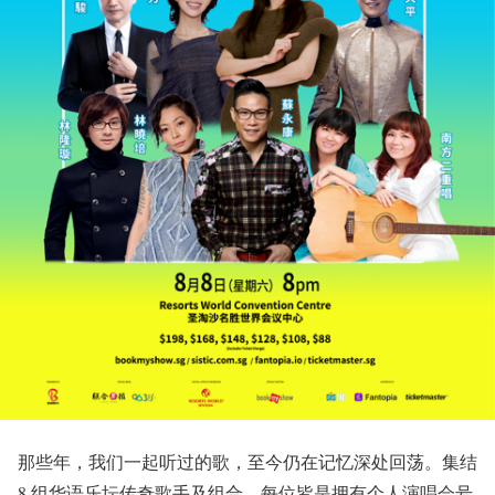
那些年，我们⼀起听过的歌，⾄今仍在记忆深处回荡。集结
8 组华语乐坛传奇歌⼿及组合，每位皆是拥有个⼈演唱会号