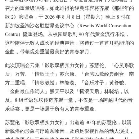
召⼒的重量级唱将，如此难得的经典阵容将⻬聚《那些年的
歌 2》演唱会，于 2026 年 8 ⽉ 8 ⽇（星期六）晚上 8 时在
新加坡圣淘沙名胜世界会议中⼼（Resorts World Convention
Centre）隆重登场。从校园⺠歌到 90 年代⻩⾦流⾏乐坛，
这些陪伴⽆数⼈成⻓的经典声⾳，将透过⼀⾸⾸⽿熟能详的
⾦曲，带领观众重返最美好的⻘春岁⽉。
此次演唱会云集「影歌双栖实⼒⼥神」苏慧伦、「⼼灵系歌
后」万芳、「情歌王⼦」苏永康、「台湾⺠歌经典组合」南
⽅⼆重唱、「情歌教授」林隆璇、「⾳乐才⼦」⻩舒骏、
「⾦曲最佳作词⼈」熊天平以及「摇滚天后」林晓培，以
及。8 组华语乐坛传奇⻬聚⼀堂，不仅是⼀场跨越世代的⾳
乐盛宴，更是⼀场属于所有⼈的⻘春重逢。
苏慧伦「影歌双栖实⼒⼥神」出道逾 30 年的苏慧伦，以清
新脱俗的形象与疗癒系嗓⾳，及跨⾜影视作品的动⼈演技，