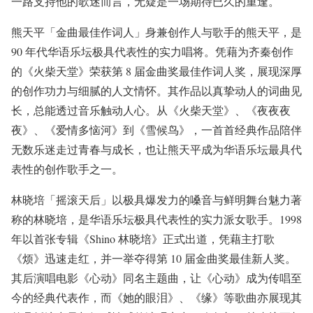
⼀路⽀持他的歌迷⽽⾔，⽆疑是⼀场期待已久的重逢。
熊天平「⾦曲最佳作词⼈」⾝兼创作⼈与歌⼿的熊天平，是
90 年代华语乐坛极具代表性的实⼒唱将。凭藉为⻬秦创作
的《⽕柴天堂》荣获第 8 届⾦曲奖最佳作词⼈奖，展现深厚
的创作功⼒与细腻的⼈⽂情怀。其作品以真挚动⼈的词曲⻅
⻓，总能透过⾳乐触动⼈⼼。从《⽕柴天堂》、《夜夜夜
夜》、《爱情多恼河》到《雪候⻦》，⼀⾸⾸经典作品陪伴
⽆数乐迷⾛过⻘春与成⻓，也让熊天平成为华语乐坛最具代
表性的创作歌⼿之⼀。
林晓培「摇滚天后」以极具爆发⼒的嗓⾳与鲜明舞台魅⼒著
称的林晓培，是华语乐坛极具代表性的实⼒派⼥歌⼿。1998
年以⾸张专辑《Shino 林晓培》正式出道，凭藉主打歌
《烦》迅速⾛红，并⼀举夺得第 10 届⾦曲奖最佳新⼈奖。
其后演唱电影《⼼动》同名主题曲，让《⼼动》成为传唱⾄
今的经典代表作，⽽《她的眼泪》、《缘》等歌曲亦展现其