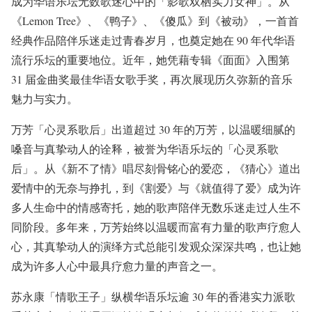
成为华语乐坛⽆数歌迷⼼中的「影歌双栖实⼒⼥神」。从
《Lemon Tree》、《鸭⼦》、《傻⽠》到《被动》，⼀⾸⾸
经典作品陪伴乐迷⾛过⻘春岁⽉，也奠定她在 90 年代华语
流⾏乐坛的重要地位。近年，她凭藉专辑《⾯⾯》⼊围第
31 届⾦曲奖最佳华语⼥歌⼿奖，再次展现历久弥新的⾳乐
魅⼒与实⼒。
万芳「⼼灵系歌后」出道超过 30 年的万芳，以温暖细腻的
嗓⾳与真挚动⼈的诠释，被誉为华语乐坛的「⼼灵系歌
后」。从《新不了情》唱尽刻⻣铭⼼的爱恋，《猜⼼》道出
爱情中的⽆奈与挣扎，到《割爱》与《就值得了爱》成为许
多⼈⽣命中的情感寄托，她的歌声陪伴⽆数乐迷⾛过⼈⽣不
同阶段。多年来，万芳始终以温暖⽽富有⼒量的歌声疗愈⼈
⼼，其真挚动⼈的演绎⽅式总能引发观众深深共鸣，也让她
成为许多⼈⼼中最具疗愈⼒量的声⾳之⼀。
苏永康「情歌王⼦」纵横华语乐坛逾 30 年的⾹港实⼒派歌