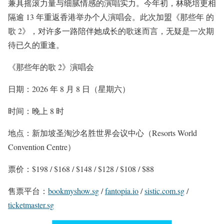
兼具摇滚⼒量与细腻情感的演唱实⼒。今年初，林晓培更相
隔逾 13 年重返⾹港举办个⼈演唱会。此次加盟《那些年 的
歌 2》，对许多⼀路陪伴她成⻓的歌迷⽽⾔，⽆疑是⼀次期
待已久的重逢。
《那些年的歌 2》演唱会
⽇期：2026 年 8 ⽉ 8 ⽇（星期六）
时间：晚上 8 时
地点：新加坡圣淘沙名胜世界会议中⼼（Resorts World
Convention Centre）
票价：$198 / $168 / $148 / $128 / $108 / $88
售票平台：
bookmyshow.sg
/
fantopia.io
/
sistic.com.sg
/
ticketmaster.sg