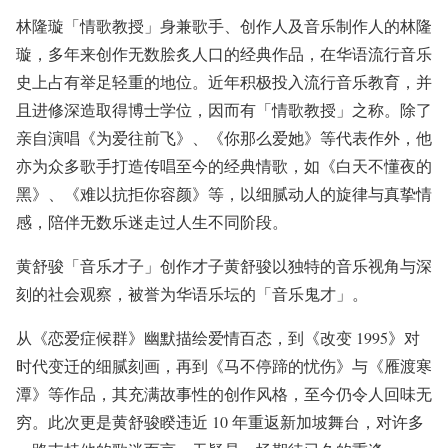
林隆璇「情歌教授」⾝兼歌⼿、创作⼈及⾳乐制作⼈的林隆
璇，多年来创作⽆数脍炙⼈⼝的经典作品，在华语流⾏⾳乐
史上占有举⾜轻重的地位。近年积极投⼊流⾏⾳乐教育，并
且进修深造取得博⼠学位，因⽽有「情歌教授」之称。除了
亲⾃演唱《为爱往前⻜》、《你那么爱她》等代表作外，他
亦为众多歌⼿打造传唱⾄今的经典情歌，如《⽩天不懂夜的
⿊》、《难以抗拒你容颜》等，以细腻动⼈的旋律与真挚情
感，陪伴⽆数乐迷⾛过⼈⽣不同阶段。
⻩舒骏「⾳乐才⼦」创作才⼦⻩舒骏以独特的⾳乐视⻆与深
刻的社会观察，被誉为华语乐坛的「⾳乐⻤才」。
从《恋爱症候群》幽默描绘爱情百态，到《改变 1995》对
时代变迁的细腻刻画，再到《⻢不停蹄的忧伤》与《雁渡寒
潭》等作品，其充满故事性的创作⻛格，⾄今仍令⼈回味⽆
穷。此次更是⻩舒骏睽违近 10 年重返新加坡舞台，对许多