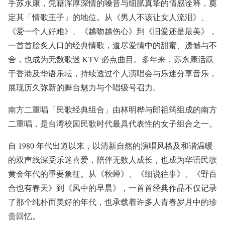
⼿苏永康，凭藉浑厚深情的嗓⾳与细腻真挚的情感诠释，奠
定其「情歌王⼦」的地位。从《男⼈不该让⼥⼈流泪》、
《爱⼀个⼈好难》、《越吻越伤⼼》到《旧爱还是最美》，
⼀⾸⾸脍炙⼈⼝的经典情歌，道尽爱情中的甜蜜、遗憾与不
舍，也成为⽆数歌迷 KTV 必点曲⽬。多年来，苏永康活跃
于⾹港及华语乐坛，持续透过个⼈演唱会与乐迷分享⾳乐，
展现历久弥新的舞台魅⼒与个唱级号召⼒。
南⽅⼆重唱「⺠歌经典组合」由林明桦与郎祖筠组成的南⽅
⼆重唱，是台湾校园⺠歌时代最具代表性的⼥⼦组合之⼀。
⾃ 1980 年代出道以来，以清新⾃然的演唱⻛格及和谐温暖
的双声线深受乐迷喜爱，陪伴⽆数⼈成⻓，也成为华语⺠歌
⻩⾦年代的重要象征。从《秋蝉》、《细说往事》、《野百
合也有春天》到《⻛中的早晨》，⼀⾸⾸经典作品不仅记录
了那个纯朴⽽美好的年代，也承载着许多⼈⻘春岁⽉中的珍
贵回忆。