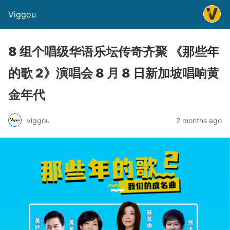
Viggou
8 组个唱级华语乐坛传奇⻬聚 《那些年
的歌 2》演唱会 8 ⽉ 8 ⽇新加坡唱响⻩
⾦年代
viggou
2 months ago