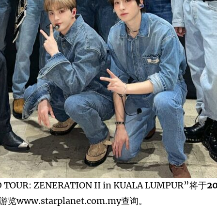
 TOUR: ZENERATION II in KUALA LUMPUR”将于
2
ww.starplanet.com.my查询。