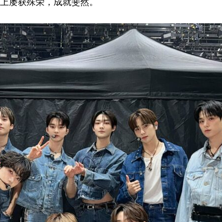
典礼上屡获殊荣，成就斐然。