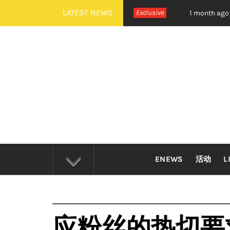
Skip
LATEST NEWS
R 全新世界巡演大马站官宣！
Exclusive
摇滚狂欢炸裂吉隆坡！萧秉治
1 month ago
to
content
ENEWS
活动
L
应粉丝的热切要求