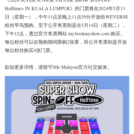
Halftime> IN KUALA LUMPUR》的门票将在2024年5月13
日（星期一），中午11点至晚上11点59分开放给WEVERSE
粉丝早鸟预购。至于公开售票则是在5月14日（星期二），
下午12点，透过官方售票网站 my.bookmyshow.com 购买。
每位粉丝可以在预购期间限购2张票，而公开售票则是开放
每位粉丝购买4张门票。
欲知更多详情，请留守iMe Malaysia官方社交媒体。