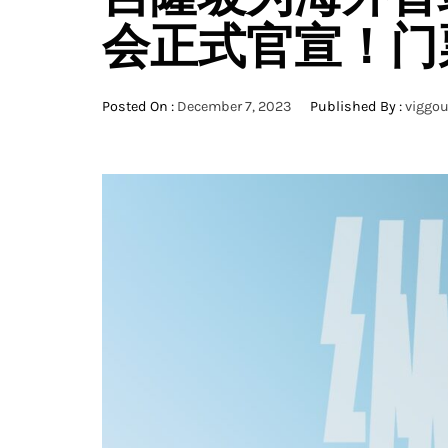
会正式官宣！门票
Posted On :
December 7, 2023
Published By :
viggo