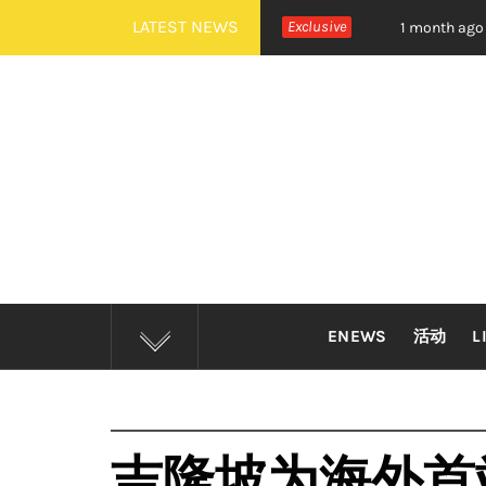
Skip
LATEST NEWS
EXTDOOR 全新世界巡演大马站官宣！
Exclusive
摇滚狂欢炸裂吉
1 month ago
to
content
ENEWS
活动
L
吉隆坡为海外首