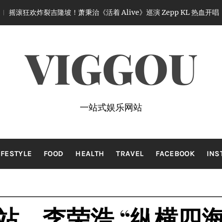
隆坡！萧秉治《活着 Alive》巡演 Zepp KL 热血开唱
1 month 
VIGGOU
一站式娱乐网站
IFESTYLE
FOOD
HEALTH
TRAVEL
FACEBOOK
INS
站，李荣浩 “纵横四