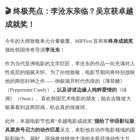
🎬 终极亮点：李沧东亲临？吴京获卓越
成就奖！
终身成就奖
今年的大师致敬单元分量极重。MIFFest 宣布将
李沧东
颁给韩国传奇导演
！
作为当代亚洲电影的文学巨匠，李沧东的作品一向充满对人
性底层的细腻关怀。为了向他致敬，电影节期间将特别放映
他的两部封神之作——倒叙揭开时代伤痕的《薄荷糖》
，以及讲述边缘人纯粹爱情的
（Peppermint Candy）
《绿
洲》（Oasis）。喜欢韩国艺术电影的朋友，能在吉隆坡大
银幕看到这两部戏，机会真的很难得。
颁给了华语影坛极
此外，本届电影节也将“卓越电影成就奖”
具票房号召力的动作巨星
吴京，表彰他在动作电影领域的国
际影响力。届时，现场将放映他主演的全新武侠动作大片