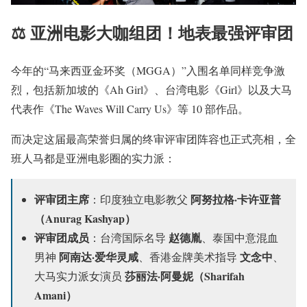
⚖️ 亚洲电影大咖组团！地表最强评审团
今年的“马来西亚金环奖（MGGA）”入围名单同样竞争激
烈，包括新加坡的《Ah Girl》、台湾电影《Girl》以及大马
代表作《The Waves Will Carry Us》等 10 部作品。
而决定这届最高荣誉归属的终审评审团阵容也正式亮相，全
班人马都是亚洲电影圈的实力派：
评审团主席
阿努拉格·卡许亚普
：印度独立电影教父
（Anurag Kashyap）
评审团成员
赵德胤
：台湾国际名导
、泰国中意混血
阿南达·爱华灵咸
文念中
男神
、香港金牌美术指导
、
莎丽法·阿曼妮（Sharifah
大马实力派女演员
Amani）