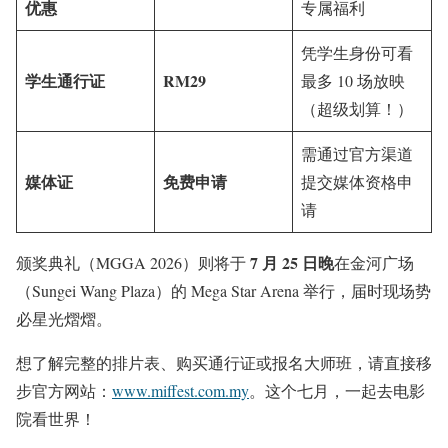
优惠
专属福利
凭学生身份可看
学生通行证
RM29
最多 10 场放映
（超级划算！）
需通过官方渠道
媒体证
免费申请
提交媒体资格申
请
7 月 25 日晚
颁奖典礼（MGGA 2026）则将于
在金河广场
（Sungei Wang Plaza）的 Mega Star Arena 举行，届时现场势
必星光熠熠。
想了解完整的排片表、购买通行证或报名大师班，请直接移
步官方网站：
www.miffest.com.my
。这个七月，一起去电影
院看世界！