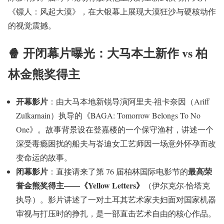
《镖人：风起大漠》，在大银幕上展现大漠狂沙与硬核动作
的视觉震撼。
🍿 开闭幕片曝光：大马本土新作 vs 柏
林金熊奖得主
开幕影片
：由大马本地新锐导演阿里夫·祖卡奈因（Ariff
Zulkarnain）执导的《BAGA: Tomorrow Belongs To No
One》。故事背景设在登嘉楼的一个保守渔村，讲述一个
深受毒瘾困扰的船夫与峇迪女工艺师因一场意外怀孕而改
变命运的故事。
闭幕影片
最高荣
：直接请来了第 76 届柏林国际电影节的
誉金熊奖得主——《Yellow Letters》
（伊尔克尔·恰塔克
执导）。影片讲述了一对土耳其艺术家夫妇面对国家机器
审视与打压时的挣扎，是一部直击艺术自由的核心作品。