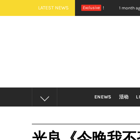
Skip
LATEST NEWS
BOYNEXTDOOR 全新世界巡演大马站官宣！
Exclusive
摇滚狂
1 month ago
to
content
ENEWS
活动
L
光良《今晚我不孤