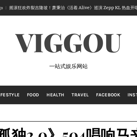
欢炸裂吉隆坡！萧秉治《活着 Alive》巡演 Zepp KL 热血开唱
2 
VIGGOU
一站式娱乐网站
IFESTYLE
FOOD
HEALTH
TRAVEL
FACEBOOK
INS
独2.0》504唱响马