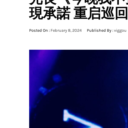
現承諾 重启巡
Posted On :
February 8, 2024
Published By :
viggou