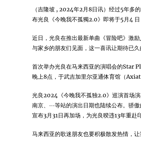
（吉隆坡 , 2024年2月8日讯）经过5年
布光良《今晚我不孤獨2.0》即将于5月4 日，
近日，光良在推出最新单曲《冒险吧》激励人
与家乡的朋友们见面，这一喜讯让期待已久
首次举办光良在马来西亚的演唱会的Star P
晚上8点，于武吉加里尔亚通体育馆（Axiata
光良2024《今晚我不孤独2.0》巡演首
南京、⋯等站的演出日期也陆续公布。骄傲
宣布3月31日再加场，为光良暌违13年重
马来西亚的歌迷朋友也要积极散发热情，让