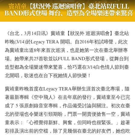
《台北，3月14日讯》竇靖童【狀況外 巡迴演唱會】臺北站
昨晚(3/14)於Legacy TERA 開唱。自2016年初試啼聲，此次
為竇靖童出道8年來首次巡演，也是她第一次在臺北舉辦專
場。她帶來共25首歌並以FULL BAND形式登場，從舞台到
造型都為全場樂迷帶來驚喜，恰巧選在3/14白色情人節到臺
北開唱，歌迷也在台下祝她情人節快樂！
竇靖童昨晚首度在Legacy TERA舉辦生涯首次臺北專場，隨
著最新專輯《空中飛人》在去年底的發行，竇靖童至今已完
成了 5 張原創錄音室專輯，作品備受討論與關注。初次在臺
北的登場也令樂迷引頸期盼，門票一開賣便搶售一空，竇靖
童表示：「心裡覺得新鮮、興奮，但同時也很緊張。」趁著
彩排及演出前的空檔，除了見幾個在臺北的好友們，她也吃