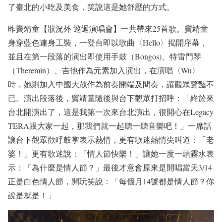
了臺北的小吃及美食，笑說這是她舒壓的方式。
昨竇靖童【狀況外 巡迴演唱會】一共帶來25首歌。竇靖童
身穿藍色連身工裝，一登台即以歌曲〈Hello〉揭開序幕，
並且在第一段落的演出即使用手鼓（Bongos)、特雷門琴
（Theremin）、吉他作為元素加入演出，在演唱〈Wu〉
時，她則加入中國大鼓作為前奏開端及間奏，讓觀眾驚豔不
已。演出段落後，竇靖童隨後與台下觀眾打招呼：「終於來
台北開演出了，這是我第一次來台北演出，很開心在Legacy
TERA跟大家一起，那我們就一起聽一聽音樂吧！」一席話
讓台下觀眾歡呼鼓掌表示熱情，更有歌迷熱情尖叫道：「老
婆！」更有歌迷說：「情人節快樂！」讓她一度一頭霧水表
示：「為什麼是情人節？」最後才意會原來是開唱當天3/14
正是白色情人節，開玩笑說：「每個月14號都是情人節？你
說是就是！」