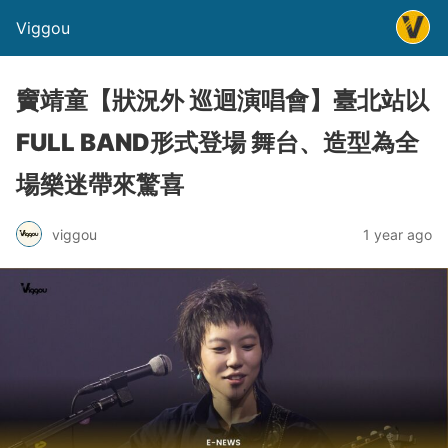
Viggou
竇靖童【狀況外 巡迴演唱會】臺北站以
FULL BAND形式登場 舞台、造型為全
場樂迷帶來驚喜
viggou
1 year ago