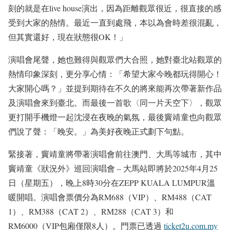
刻的就是在live house演出，因為距離觀眾很近，很直接的感
受到大家的熱情。最近一直到處飛，本以為會時差很混亂，
但其實還好，現在狀態很OK！」
演唱會尾聲，她也難得與觀眾們大合照，她對臺北站觀眾的
熱情印象深刻，更分享心情：「希望大家今晚都玩得開心！
大家開心嗎？」並提到期待在不久的將來能再次帶著新作品
及演唱會來到臺北。而最後一首歌〈同一片天空下〉，觀眾
更打開手機燈一起沈浸在夜晚的氣氛，最後竇靖童也向觀眾
們說了聲：「晚安。」為美好夜晚正式劃下句點。
緊接著，竇靖童將帶著演唱會前往澳門、大馬等城市，其中
竇靖童《狀況外》巡回演唱會 – 大馬站即將於2025年4月25
日（星期五），晚上8時30分在ZEPP KUALA LUMPUR溫
暖開唱。演唱會票價分為RM688（VIP）、RM488（CAT
1）、RM388（CAT 2）、RM288（CAT 3）和
RM6000（VIP包廂僅限8人）。門票已透過
ticket2u.com.my