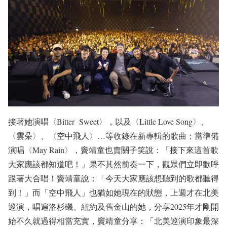
接著她演唱〈Bitter Sweet〉，以及〈Little Love Song〉、
〈雲朵〉、〈空中飛人〉…等收錄在新專輯的歌曲；當準備
演唱〈May Rain〉，竇靖童也賣關子笑說：「接下來這首歌
大家應該都知道吧！」果不其然前奏一下，觀眾們立即歡呼
跟著大合唱！竇靖童說：「今天大家應該想聽到的歌都聽得
到！」而「空中飛人」也猶如她現在的狀態，上週才在北美
巡演，唱遍洛杉磯、紐約及舊金山的她，分享2025年才剛開
始不久就過得相當充實，竇靖童分享：「北美巡演印象最深