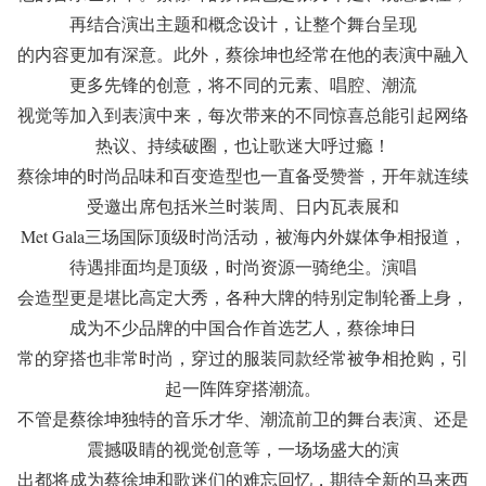
再结合演出主题和概念设计，让整个舞台呈现
的内容更加有深意。此外，蔡徐坤也经常在他的表演中融入
更多先锋的创意，将不同的元素、唱腔、潮流
视觉等加入到表演中来，每次带来的不同惊喜总能引起网络
热议、持续破圈，也让歌迷大呼过瘾！
蔡徐坤的时尚品味和百变造型也一直备受赞誉，开年就连续
受邀出席包括米兰时装周、日内瓦表展和
Met Gala三场国际顶级时尚活动，被海内外媒体争相报道，
待遇排面均是顶级，时尚资源一骑绝尘。演唱
会造型更是堪比高定大秀，各种大牌的特别定制轮番上身，
成为不少品牌的中国合作首选艺人，蔡徐坤日
常的穿搭也非常时尚，穿过的服装同款经常被争相抢购，引
起一阵阵穿搭潮流。
不管是蔡徐坤独特的音乐才华、潮流前卫的舞台表演、还是
震撼吸睛的视觉创意等，一场场盛大的演
出都将成为蔡徐坤和歌迷们的难忘回忆，期待全新的马来西