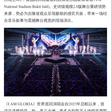
National Stadium Bukit Jalil)。史诗级规模2.0版舞台重磅强势
来袭，势必为吉隆坡观众呈现极致的感官共振，带来一场结
合音乐叙事与震撼舞台视觉的现场演出。
《I AM GLORIA》世界巡回演唱会自2023年启航以来，巡
演足迹横跨亚、欧、美三大洲，更多次刷新万人场馆开票即