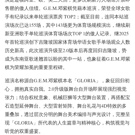
售罄的傲人佳绩。G.E.M.邓紫棋凭藉本巡演，荣登全球女歌
手有纪录以来单轮巡演票房 TOP2；截至目前，连同本站巡
演场次已达155场，其中143场更为体育场规模演出，继续刷
新亚洲歌手单轮巡演体育场场次TOP 1的傲人记录。继2025
年首轮巡演创下吉隆坡国家体育场华语女歌手单场观众人数
历史新高，此次巡演升级至2.0版本后再度回归吉隆坡，势
成为东南亚歌迷翘首以盼的其中一站，也象征着G.E.M.邓紫
棋为荣耀加冕的重要里程碑。
巡演名称源自G.E.M.邓紫棋本名「GLORIA」，象征回归初
心，拥抱真实自我。2.0升级版舞台自开场即展现强烈视觉
张力；结合权杖意象、机械巨狮等大型舞台装置，再搭配宝
石造型延伸舞台、大型雷射矩阵、舞台礼花与4D特效的多
重叠加，透过层次分明的舞台美术编排与声光设计，完整呈
现「GLORIA」所代表的人生篇章与精神核心，构筑视觉与
听觉的双重盛宴。