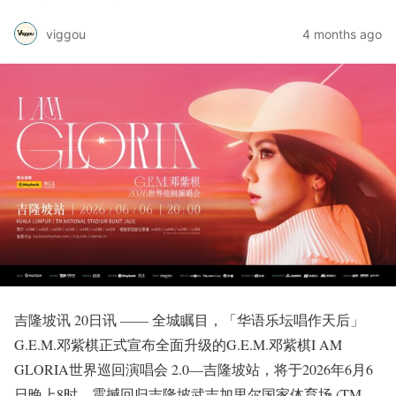
viggou
4 months ago
吉隆坡讯 20日讯 —— 全城瞩目，「华语乐坛唱作天后」
G.E.M.邓紫棋正式宣布全面升级的G.E.M.邓紫棋I AM
GLORIA世界巡回演唱会 2.0—吉隆坡站，将于2026年6月6
日晚上8时，震撼回归吉隆坡武吉加里尔国家体育场 (TM