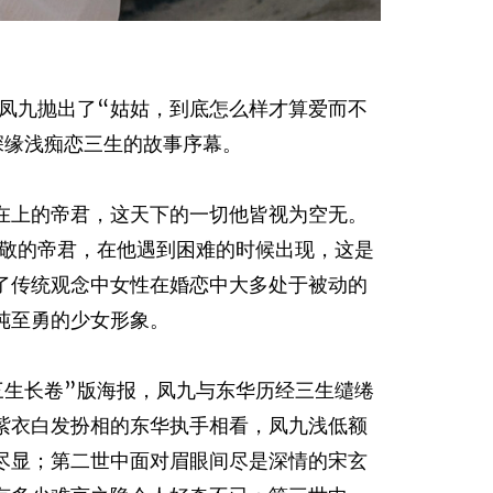
由凤九抛出了“姑姑，到底怎么样才算爱而不
深缘浅痴恋三生的故事序幕。
在上的帝君，这天下的一切他皆视为空无。
崇敬的帝君，在他遇到困难的时候出现，这是
了传统观念中女性在婚恋中大多处于被动的
纯至勇的少女形象。
三生长卷”版海报，凤九与东华历经三生缱绻
紫衣白发扮相的东华执手相看，凤九浅低额
尽显；第二世中面对眉眼间尽是深情的宋玄