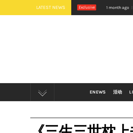
Skip
LATEST NEWS
OOR 全新世界巡演大马站官宣！
Exclusive
摇滚狂欢炸裂吉隆坡！
1 month ago
to
content
ENEWS
活动
L
《三生三世枕上