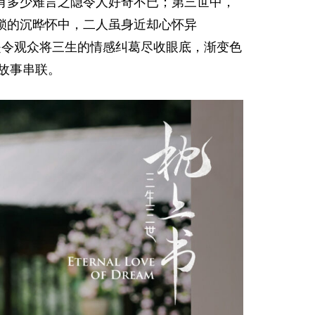
有多少难言之隐令人好奇不已；第三世中，
锁的沉晔怀中，二人虽身近却心怀异
是令观众将三生的情感纠葛尽收眼底，渐变色
故事串联。