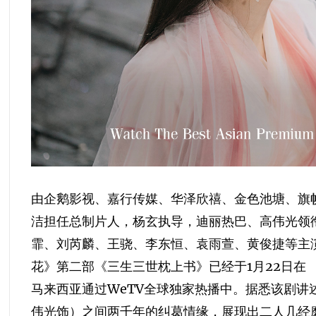
由企鹅影视、嘉行传媒、华泽欣禧、金色池塘、旗
洁担任总制片人，杨玄执导，迪丽热巴、高伟光领
霏、刘芮麟、王骁、李东恒、袁雨萱、黄俊捷等主
花》第二部《三生三世枕上书》已经于1月22日在
马来西亚通过WeTV全球独家热播中。据悉该剧讲
伟光饰）之间两千年的纠葛情缘，展现出二人几经