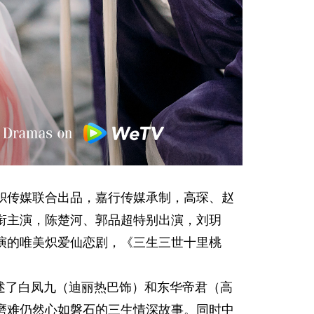
帜传媒联合出品，嘉行传媒承制，高琛、赵
衔主演，陈楚河、郭品超特别出演，刘玥
演的唯美炽爱仙恋剧，《三生三世十里桃
述了白凤九（迪丽热巴饰）和东华帝君（高
磨难仍然心如磐石的三生情深故事。同时中