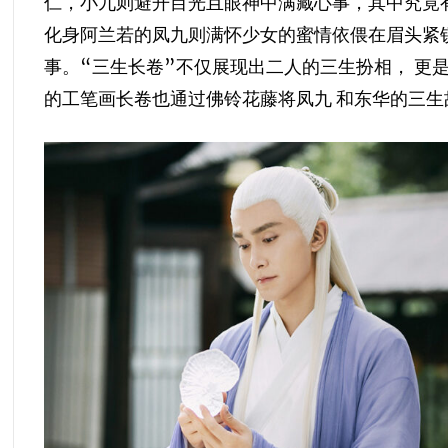
仁，小九则避开目光且眼神中满藏心事，其中究竟
化身阿兰若的凤九则满怀少女的蜜情依偎在眉头紧
事。“三生长卷”不仅展现出二人的三生扮相， 更
的工笔画长卷也通过佛铃花藤将凤九 和东华的三生