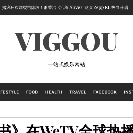
萧秉治《活着 Alive》巡演 Zepp KL 热血开唱
2 months ago
VIGGOU
一站式娱乐网站
IFESTYLE
FOOD
HEALTH
TRAVEL
FACEBOOK
INS
书》在WeTV全球热