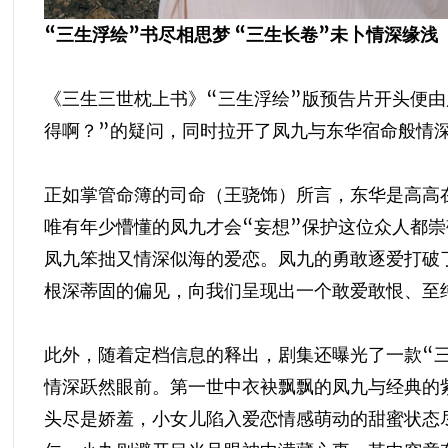
“三生浮绘”书尽相思梦 “三生长卷”未卜情深缘浅
《三生三世枕上书》“三生浮绘”版预告片开头便
得啊？”的疑问，同时拉开了凤九与东华宿命般情
正如掌管命簿的司命（王骁饰）所言，东华是高高
唯有年少懵懂的凤九才会“妄想”保护这位众人都
凤九笨拙又情深似海的爱恋。凤九的勇敢逐爱打破
根深蒂固的偏见，向我们呈现出一个敢爱敢恨、至
此外，随着定档信息的释出，剧集还曝光了一款“
情深跃然眼前。第一世中衣袂飘飘的凤九与经典的
头尽是娇羞，小女儿陷入爱恋情感萌动的甜蜜状态