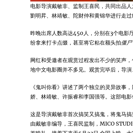
电影导演戴敏非、监制王喜民，共同出品人
劉明昇、林靖敏、陀财仲和黄锦华进行走过
昨晚出席人数高达450人，分别在3个电影
纷拿来打卡点缀，甚至将它粘在额头拍
僵尸
网红和受邀者在观赏过程发出不少的笑声，
地中文电影圈并不多见。观赏完毕后，导演
《鬼叫你看》讲述了两个独立的灵异故事，
娇、林靖敏、许振睿和李国强等。这部电影也是
这是导演戴敏非首次搞笑又搞鬼，将鬼马搞
由戴敏非编导，王喜民监制，MICO STUDI