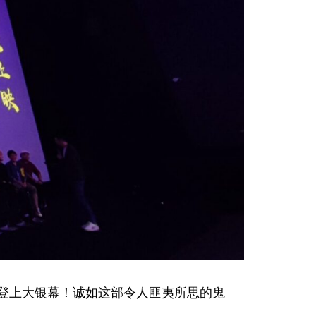
才登上大银幕！诚如这部令人匪夷所思的鬼