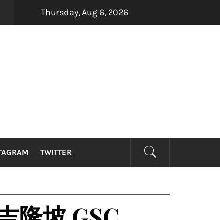
Thursday, Aug 6, 2026
四大印尼金曲制造机Dadali、Repvblik、Armada及Samso
TAGRAM
TWITTER
隆坡 GSC