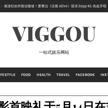
！萧秉治《活着 Alive》巡演 Zepp KL 热血开唱
1 month ago
VIGGOU
一站式娱乐网站
IFESTYLE
FOOD
HEALTH
TRAVEL
FACEBOOK
INS
首映礼于5月14日在吉