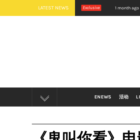
Skip
LATEST NEWS
TDOOR 全新世界巡演大马站官宣！
Exclusive
摇滚狂欢炸裂吉隆坡
1 month ago
to
content
ENEWS
活动
L
《鬼叫你看》电影