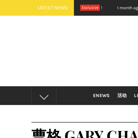
Skip
LATEST NEWS
NEXTDOOR 全新世界巡演大马站官宣！
Exclusive
摇滚狂欢炸裂
1 month ago
to
content
ENEWS
活动
L
曹格 GARY CHA