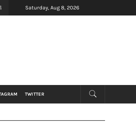
Saturday, Aug 8, 2026
四大印尼金曲制造机Dadali、Repvblik、Armada及Sa
h ago
TAGRAM
TWITTER