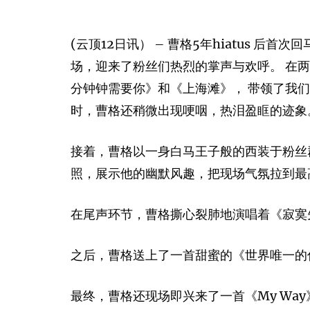
(云顶12日讯） – 曹格5年hiatus 后
场，迎来了粉丝们热烈的掌声与欢呼。 在
分钟钟需要你》和《上海滩》， 带领了我
时，曹格还稍微出现哽咽，热泪盈眶的迹象
接着，曹格以一身白马王子般的西装于粉丝群中
照，展示他的幽默风趣，把现场气氛拉到最
在尾声环节，曹格撕心裂肺地演唱着《寂寞
之后，曹格送上了一首甜蜜的《世界唯一的
最终，曹格还现场即兴来了一首《My Wa