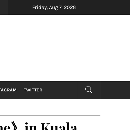
Friday, Aug 7, 2026
四大印尼金曲制造机Dadali、Repvblik、Armada及Samson
TAGRAM
TWITTER
me》in Kuala