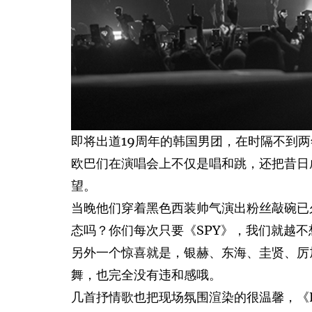
即将出道19周年的韩国男团，在时隔不到两年的时间
欧巴们在演唱会上不仅是唱和跳，还把昔日成
望。
当晚他们穿着黑色西装帅气演出粉丝敲碗已久
态吗？你们每次只要《SPY》，我们就越不
另外一个惊喜就是，银赫、东海、圭贤、厉旭和
舞，也完全没有违和感哦。
几首抒情歌也把现场氛围渲染的很温馨，《Fr