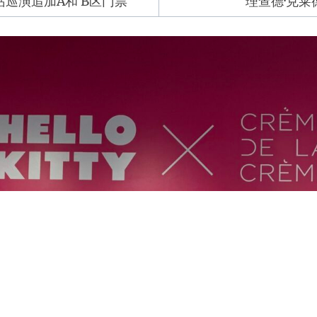
站巡演追加A和 B区门票
理查德·克莱