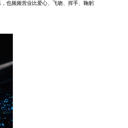
乐，也频频营业比爱心、飞吻、挥手、鞠躬
。