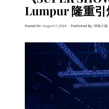
Lumpur 隆重
Posted On :
August 7, 2024
Published By :
神秘小编