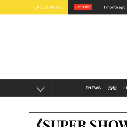
Skip
LATEST NEWS
DOOR 全新世界巡演大马站官宣！
Exclusive
摇滚狂欢炸裂吉隆坡！
1 month ago
to
content
ENEWS
活动
L
《SUPER SHOW S