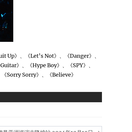
it Up》、《Let’s Not》、《Danger》、
Get a Guitar》、《Hype Boy》、《SPY》、
《Sorry Sorry》、《Believe》