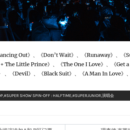
ncing Out》、《Don’t Wait》、《Runaway》、《Su
un + The Little Prince》、《The One I Love》、《
 、《Devil》、《Black Suit》、《A Man In Love》、
OP
,
#SUPER SHOW SPIN-OFF : HALFTIME
,
#SUPERJUNIOR
,
演唱会