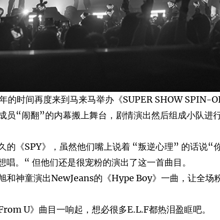
再度来到马来马举办《SUPER SHOW SPIN-OFF :
员“闹翻”的内幕搬上舞台，剧情演出然后组成小队进行演
的《SPY》，虽然他们嘴上说着 “叛逆心理” 的话说
想唱。“ 但他们还是很宠粉的演出了这一首曲目。
神童演出NewJeans的《Hype Boy》一曲，让
om U》曲目一响起，想必很多E.L.F都热泪盈眶吧。