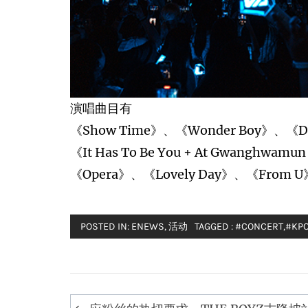
演唱曲目有
《Show Time》、《Wonder Boy》、《Da
《It Has To Be You + At Gwanghwam
《Opera》、《Lovely Day》、《From U》
POSTED IN:
ENEWS
,
活动
TAGGED :
#CONCERT
,
#KP
Post