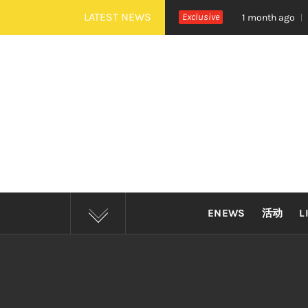
Skip
LATEST NEWS
治《活着 Alive》巡演 Zepp KL 热血开唱
Exclusive
四大
1 month ago
to
content
ENEWS
活动
L