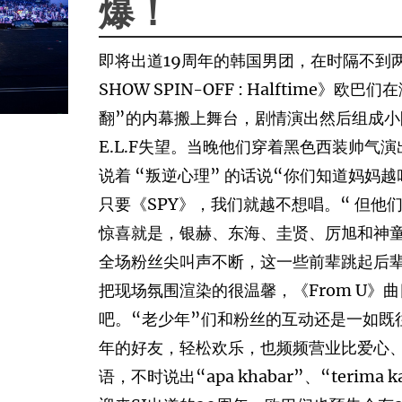
爆！
即将出道19周年的韩国男团，在时隔不到两
SHOW SPIN-OFF : Halftime
翻”的内幕搬上舞台，剧情演出然后组成
E.L.F失望。当晚他们穿着黑色西装帅气
说着 “叛逆心理” 的话说“你们知道妈妈
只要《SPY》，我们就越不想唱。“ 但
惊喜就是，银赫、东海、圭贤、厉旭和神童演出N
全场粉丝尖叫声不断，这一些前辈跳起后
把现场氛围渲染的很温馨，《From U》曲
吧。“老少年”们和粉丝的互动还是一如既
年的好友，轻松欢乐，也频频营业比爱心
语，不时说出“apa khabar”、“terima k