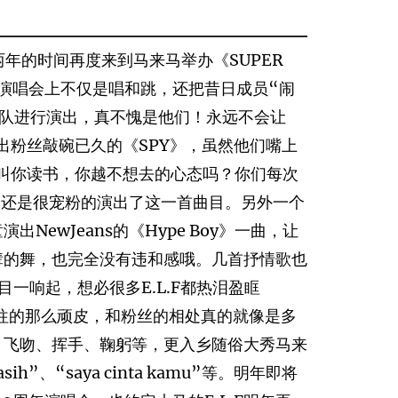
年的时间再度来到马来马举办《SUPER
》欧巴们在演唱会上不仅是唱和跳，还把昔日成员“闹
小队进行演出，真不愧是他们！永远不会让
演出粉丝敲碗已久的《SPY》，虽然他们嘴上
越叫你读书，你越不想去的心态吗？你们每次
他们还是很宠粉的演出了这一首曲目。另外一个
ewJeans的《Hype Boy》一曲，让
辈的舞，也完全没有违和感哦。几首抒情歌也
目一响起，想必很多E.L.F都热泪盈眶
往的那么顽皮，和粉丝的相处真的就像是多
、飞吻、挥手、鞠躬等，更入乡随俗大秀马来
asih”、“saya cinta kamu”等。明年即将