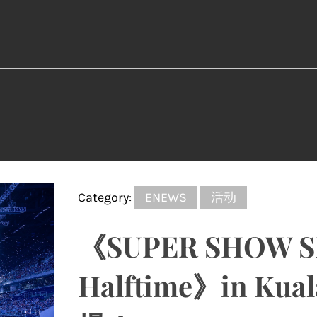
Category:
ENEWS
活动
《SUPER SHOW SP
Halftime》in Ku