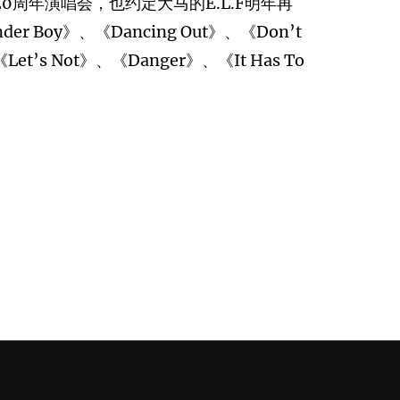
0周年演唱会，也约定大马的E.L.F明年再
r Boy》、《Dancing Out》、《Don’t
et’s Not》、《Danger》、《It Has To