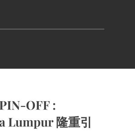
IN-OFF :
ala Lumpur 隆重引