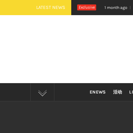
Skip
LATEST NEWS
秉治《活着 Alive》巡演 Zepp KL 热血开唱
Exclusive
四
1 month ago
to
content
ENEWS
活动
L