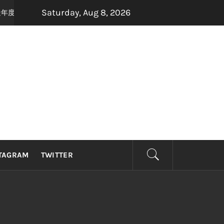
Saturday, Aug 8, 2026
手打造年度最强怀旧音乐盛宴，8月22日，约定你一起唱响青春！
2 months
TAGRAM
TWITTER