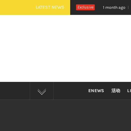
Skip
LATEST NEWS
治《活着 Alive》巡演 Zepp KL 热血开唱
Exclusive
四
1 month ago
to
content
ENEWS
活动
L