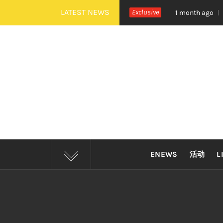
Skip
LATEST NEWS
治《活着 Alive》巡演 Zepp KL 热血开唱
Exclusive
四大
1 month ago
to
content
ENEWS
活动
L