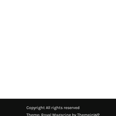
Copyright All rights reserved
Theme: Royal Magazine by
ThemeinWP