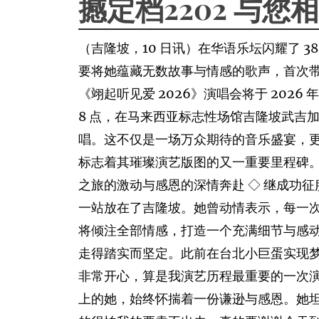
撼定档2202 与
（吉隆坡，10 ⽇讯）在华语乐坛闪耀了 3
要将她蕴藏⽆数故事与情感的歌声，⾸次
《翊起听⻅爱 2026》演唱会将于 2026 
8 点，在⻢来⻄亚标志性场馆吉隆坡武吉加⾥尔
唱。这不仅是⼀场万众期待的⾳乐盛宴，
标志着其璀璨演艺版图的⼜⼀重要⾥程碑。 ◇ 
之旅的激动与感恩的深情奔赴 ◇ 继成功
⼀站放在了吉隆坡。她曾动情表示，每⼀
将倾注全部情感，打造⼀个充满细节与感
⾛得踏实⽽坚定。此前在台北⼩巨蛋实现
⾮常开⼼，算是我演艺历程最重要的⼀次演
上的她，始终怀揣着⼀份谦逊与感恩。她