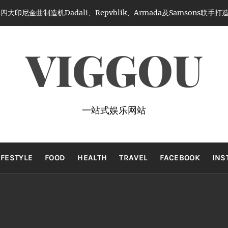
印尼金曲制造机Dadali、Repvblik、Armada及Samsons联手
VIGGOU
一站式娱乐网站
IFESTYLE
FOOD
HEALTH
TRAVEL
FACEBOOK
INS