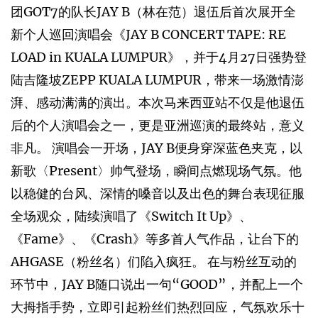
团GOT7的队长JAY B（林在范）退伍后首次展开全
新个人巡回演唱会《JAY B CONCERT TAPE: RE
LOAD in KUALA LUMPUR》，并于4月27日强势登
陆吉隆坡ZEPP KUALA LUMPUR，带来一场激情澎
湃、感动满满的演出。本次马来西亚站不仅是他退伍
后的个人演唱会之一，更是亚洲巡演的最终站，意义
非凡。 演唱会一开场，JAY B便身穿深蓝色夹克，以
新歌〈Present〉帅气登场，瞬间点燃现场气氛。他
以稳健的台风、深情的嗓音以及出色的舞台表现征服
全场观众，陆续演唱了《Switch It Up》、
《Fame》、《Crash》等多首人气作品，让台下的
AHGASE（粉丝名）们陷入疯狂。 在与粉丝互动的
环节中，JAY B随口说出一句“GOOD”，并配上一个
大拇指手势，立即引起粉丝们热烈回应，气氛欢乐十