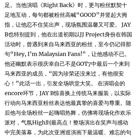
足。当他演唱《Right Back》时，更与粉丝默契十
足地互动，每句都被粉丝高喊“GOOD”并竖起大拇
指，让他忍不住笑出声，现场氛围温馨又可爱。 JAY
B也特别提到，他在出道初期以JJ Project身份在韩国
活动时，曾遇到来自马来西亚的粉丝，至今仍记得那
句“Hey, I’m Malaysian Fans!”，让他感动不已。
他还幽默表示很庆幸自己不是GOT7中最后一个来到
马来西亚的成员，“因为珍荣还没来过，有他很安
心！”此话一出，引发全场哄堂大笑。 在演唱会的
encore环节，JAY B惊喜换上传统马来服装，以实际
行动向马来西亚粉丝表达他最真挚的喜爱与尊重。随
后他与全场粉丝一起嗨唱热舞，仿佛将现场化作欢乐
派对，气氛High到最高点！整场演出在笑声与感动
中完美落幕，为此次亚洲巡演画下最温暖、难忘的句