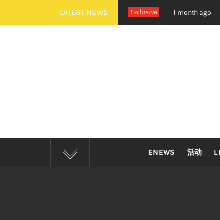
Skip
LATEST NEWS
治《活着 Alive》巡演 Zepp KL 热血开唱
Exclusive
四
1 month ago
to
content
ENEWS
活动
L