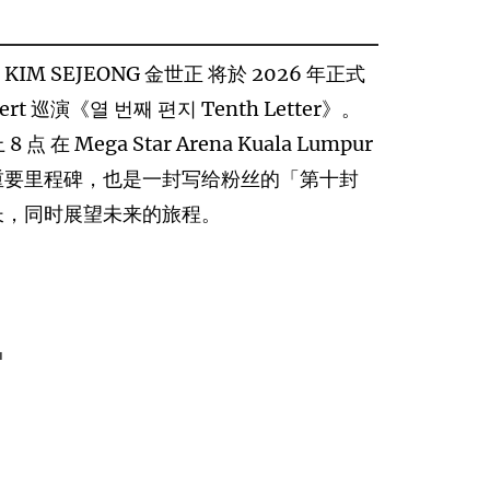
IM SEJEONG ⾦世正 将於 2026 年正式
 巡演《열 번째 편지 Tenth Letter》。
 在 Mega Star Arena Kuala Lumpur
重要⾥程碑，也是⼀封写给粉丝的「第⼗封
⻓，同时展望未来的旅程。
u