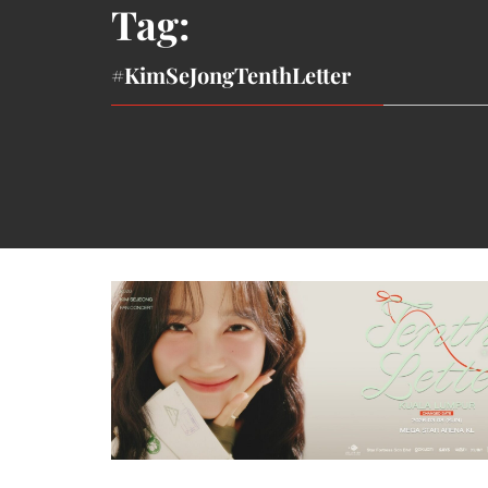
Tag:
#KimSeJongTenthLetter