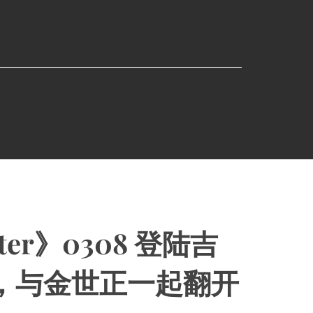
ter》0308 登陆吉
，与⾦世正⼀起翻开