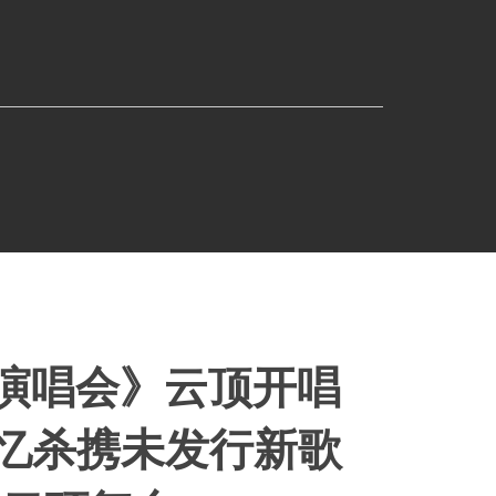
起演唱会》云顶开唱
回忆杀携未发行新歌