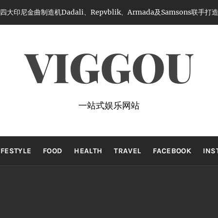
尼金曲制造机Dadali、Repvblik、Armada及Samsons联手
VIGGOU
一站式娱乐网站
IFESTYLE
FOOD
HEALTH
TRAVEL
FACEBOOK
INS