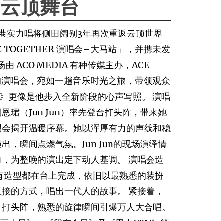
响云顶舞台
香港实力唱将侧田阔别3年再次重返云顶世界
E TOGETHER 演唱会–大马站」，并携未发
 ACO MEDIA 有种传媒主办，ACE
协办的演唱会，宛如一趟音乐时光之旅，带领观众
oy》更像是他步入全新阶段的心声写照。 演唱
珺（Jun Jun）率先登台打头阵，带来她
唱会揭开温暖序幕。她以浑厚有力的声线和稳
，瞬间点燃气氛。Jun Jun的现场演绎情
，为整晚的演出定下动人基调。 演唱会造
有造型都在台上完成，依旧以最熟悉的装扮
接的方式，唱出一代人的故事。 紧接着，
》打头阵，熟悉的旋律瞬间引爆万人大合唱。