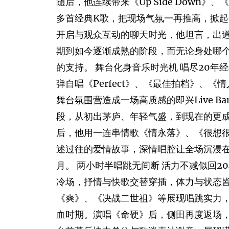
随后，他连续带来《Up Side Down
多首经典K歌，把现场气氛一再推高，掀起
开启与观众互动的聊天时光，他坦言，出道
期到如今逐渐成熟的阶段，而无论身处哪
的支持。 舞台化身音乐时光机 唱尽20年
弹自唱《Perfect》、《最佳拍档》、
舞台氛围营造成一场高质感的即兴Live B
段，从初出茅庐、年轻气盛，到现在的更成
后，他用一连串情歌《情永落》、《很想
述过往的爱情故事，深情唱腔让全场沉浸
月。 两小时半唱跳无间断 活力不减似回2
冷场，抒情与快歌交替穿插，体力与状态
《爽》、《决战二世祖》等展现唱跳实力
血时期。演唱《命硬》后，侧田再度返场，