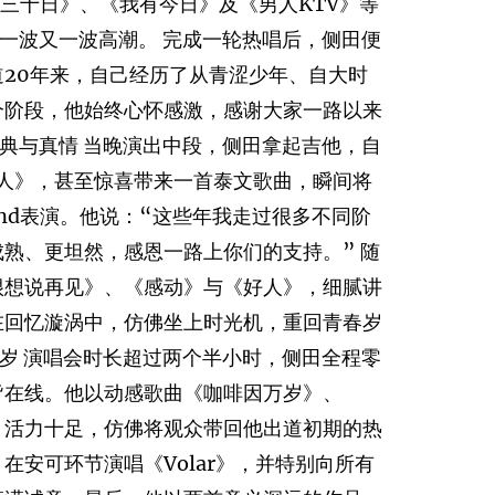
》、《三十日》、《我有今日》及《男人KTV》等
一波又一波高潮。 完成一轮热唱后，侧田便
20年来，自己经历了从青涩少年、自大时
个阶段，他始终心怀感激，感谢大家一路以来
经典与真情 当晚演出中段，侧田拿起吉他，自
《情人》，甚至惊喜带来一首泰文歌曲，瞬间将
and表演。他说：“这些年我走过很多不同阶
熟、更坦然，感恩一路上你们的支持。” 随
很想说再见》、《感动》与《好人》，细腻讲
在回忆漩涡中，仿佛坐上时光机，重回青春岁
0岁 演唱会时长超过两个半小时，侧田全程零
皆在线。他以动感歌曲《咖啡因万岁》、
，活力十足，仿佛将观众带回他出道初期的热
在安可环节演唱《Volar》，并特别向所有