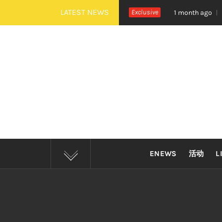
Skip
LATEST NEWS
《活着 Alive》巡演 Zepp KL 热血开唱
Exclusive
四大印
1 month ago
to
content
ENEWS
活动
L