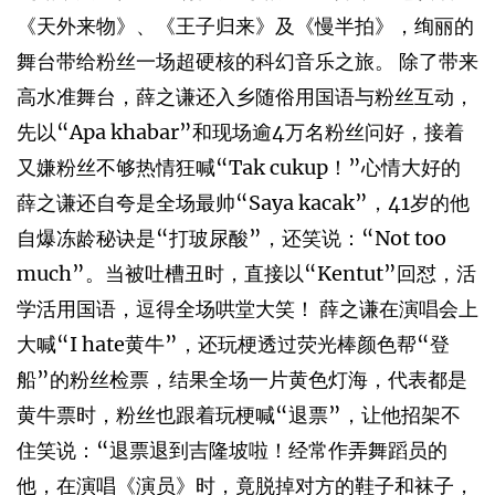
《天外来物》、《王子归来》及《慢半拍》，绚丽的
舞台带给粉丝一场超硬核的科幻音乐之旅。 除了带来
高水准舞台，薛之谦还入乡随俗用国语与粉丝互动，
先以“Apa khabar”和现场逾4万名粉丝问好，接着
又嫌粉丝不够热情狂喊“Tak cukup！”心情大好的
薛之谦还自夸是全场最帅“Saya kacak”，41岁的他
自爆冻龄秘诀是“打玻尿酸”，还笑说：“Not too
much”。当被吐槽丑时，直接以“Kentut”回怼，活
学活用国语，逗得全场哄堂大笑！ 薛之谦在演唱会上
大喊“I hate黄牛”，还玩梗透过荧光棒颜色帮“登
船”的粉丝检票，结果全场一片黄色灯海，代表都是
黄牛票时，粉丝也跟着玩梗喊“退票”，让他招架不
住笑说：“退票退到吉隆坡啦！经常作弄舞蹈员的
他，在演唱《演员》时，竟脱掉对方的鞋子和袜子，