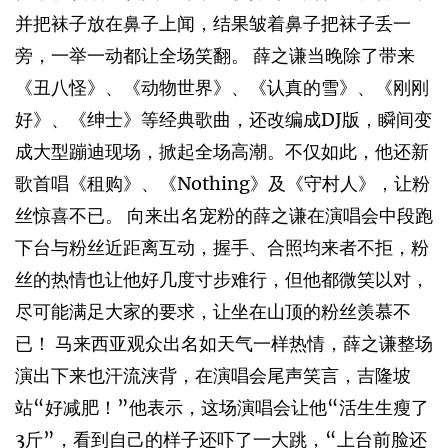
并把袜子放在鼻子上闻，结果皱着鼻子把袜子丢一
旁，一举一动都让全场笑翻。 薛之谦当晚除了带来
《丑八怪》、《动物世界》、《认真的雪》、《刚刚
好》、《绅士》等经典歌曲，还改编成DJ版，瞬间变
成大型蹦迪现场，掀起全场高潮。不仅如此，他还新
歌首唱《租购》、《Nothing》及《守村人》，让粉
丝惊喜不已。 向来出名宠粉的薛之谦在演唱会中段跑
下台与粉丝近距离互动，握手、合照均来者不拒，粉
丝的热情也让他好几度寸步难行，但他都微笑以对，
尽可能满足大家的要求，让坐在山顶的粉丝羡慕不
已！ 马来西亚观众出名如天气一样热情，薛之谦整场
演出下来也汗流浃背，在演唱会尾声笑言，吉隆坡
站“好减肥！”他表示，这场演唱会让他“活生生瘦了
3斤”，看到自己的样子还吓了一大跳，“上台前脸还