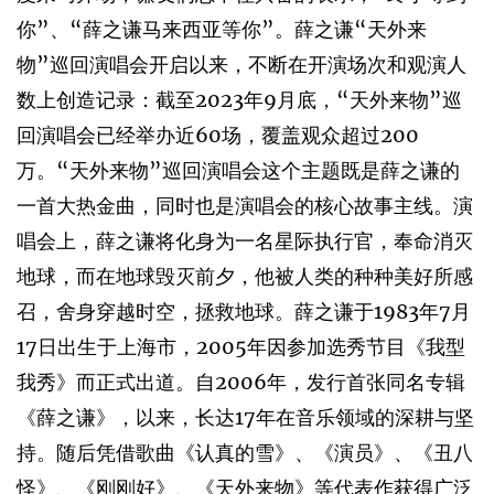
你”、“薛之谦马来西亚等你”。薛之谦“天外来
物”巡回演唱会开启以来，不断在开演场次和观演人
数上创造记录：截至2023年9月底，“天外来物”巡
回演唱会已经举办近60场，覆盖观众超过200
万。“天外来物”巡回演唱会这个主题既是薛之谦的
一首大热金曲，同时也是演唱会的核心故事主线。演
唱会上，薛之谦将化身为一名星际执行官，奉命消灭
地球，而在地球毁灭前夕，他被人类的种种美好所感
召，舍身穿越时空，拯救地球。薛之谦于1983年7月
17日出生于上海市，2005年因参加选秀节目《我型
我秀》而正式出道。自2006年，发行首张同名专辑
《薛之谦》，以来，长达17年在音乐领域的深耕与坚
持。随后凭借歌曲《认真的雪》、《演员》、《丑八
怪》、《刚刚好》、《天外来物》等代表作获得广泛