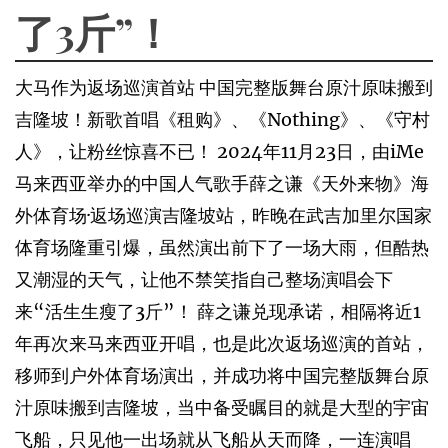
了3斤”！
大马作为返场巡演首站 中国完整版舞台原汁原味搬到
吉隆坡！新歌首唱《租购》、《Nothing》、《守村
人》，让粉丝惊喜不已！ 2024年11月23日，由iMe
马来西亚举办的中国人气歌手薛之谦《天外来物》海
外体育场·返场巡演吉隆坡站，昨晚在武吉加里尔国家
体育场隆重引爆，虽然演出前下了一场大雨，但酷热
又潮湿的天气，让他不禁笑指自己整场演唱会下
来“活生生瘦了3斤”！ 薛之谦兑现承诺，相隔将近1
年再次来马来西亚开唱，也是此次返场巡演的首站，
移师到户外体育场演出，并成功将中国完整版舞台原
汁原味搬到吉隆坡，当中备受瞩目的就是大型的宇宙
飞船，只见他一出场就从飞船从天而降，一连演唱