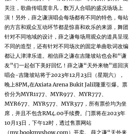
关注，歌曲传唱度非凡，数万人合唱的盛况场场上
演！另外，薛之谦演唱会每场都有不同的特色，每站
的方言和观众互动环节都是惊喜和欢乐的来源，舞团
针对不同地域的设计，薛之谦每场用观众的道具呈现
不同的造型，还有针对不同场次的固定单曲歌词改编
都让人津津乐道。相信薛之谦在吉隆坡站也会和“谦
友”们一起创下美好回忆！薛之谦“天外来物”巡回演
唱会-吉隆坡站将于2023年12月23日（星期六），
晚上8PM,在Axiata Arena Bukit Jalil隆重引爆。票
价分为MYR1177、MYR977、MYR777、
MYR677、MYR577、MYR377，所有票价均为坐
席，并且不包含RM4.00手续费。门票将在2023年
10月13日，下午12时，透过售票网站
（my.bookmyshow.com）开卖。 薛之谦“天外来