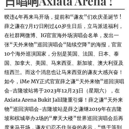
日唱响Axiata Arena !
暌违4年再来马开场，提前和“谦友”们欢庆圣诞节 !
薛之谦在7月17日刚过40岁生日后，立马派送福利，
在社群网微博、IG官宣海外场演唱会名单，发出一
张“天外来物”巡回演唱会“陆续空降”的海报，官宣
10个海外巡演国家，分别是英国、法国、日本、泰
国、加拿大、美国、马来西亚、新加坡、澳大利亚及
纽西兰。而这个消息也让马来西亚的谦友大感兴奋！
如今，iMe MY正式官宣薛之谦“天外来物”巡回演唱
会-吉隆坡站将于2023年12月23日（星期六），在
Axiata Arena Bukit Jalil隆重引爆！薛之谦“天外来
物”巡回演唱会-吉隆坡站是薛之谦继2019年在吉隆
坡和槟城举办2场的“摩天大楼”世界巡回演唱会后再
度来马开场，谦友们忍不住兴奋的表示，“终于等到