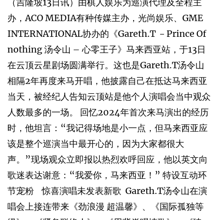
（吉隆坡13日讯）由棋人娱乐为巡演代理及全程主
办，ACO MEDIA有种传媒主办，光尚娱乐、GME
INTERNATIONAL协办的《Gareth.T －Prince Of
nothing 汤令山 – 心零王子》马来西亚站，于13日
在云顶云星剧场圆满举行。这也是Gareth.T汤令山
相隔2年再度来马开唱，他披露自己在抵达马来西亚
当天，被经纪人告知云顶站是他个人演唱会当中观众
人数最多的一场。 回忆2024年首次来马演出的经历
时，他坦言：“我记得场地是小一点，但马来西亚应
该是整个巡演当中最开心的，因为大家都很大
声。”现场观众立即报以热烈欢呼回应，他以英文向
歌迷表达谢意：“我爱你，马来西亚！” 特设互动环
节宠粉 惊喜演唱未发表新歌 Gareth.T汤令山在演
唱会上接连带来《劲浪漫 超温馨》、《国际孤独等