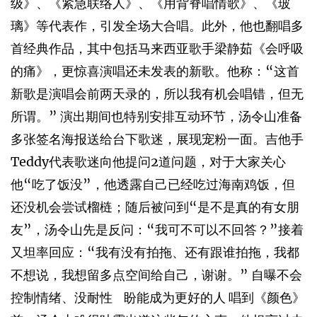
级》、《紧急联络人》、《用背脊唱情歌》、《玻
璃》等代表作，引发全场大合唱。此外，他也翻唱多
首经典作品，其中包括马来西亚歌手梁静茹《会呼吸
的痛》，更惊喜演唱还未发表的新歌。他称：“这首
新歌是演唱会前两天录的，所以我有机会唱错，但无
所谓。” 演出期间也特别安排互动环节，汤令山准备
多张签名海报送给台下歌迷，展现宠粉一面。吉他手
Teddy代表歌迷向他提问2道问题，对于大家关心
他“吃了饭没”，他透露自己已经吃过海南鸡饭，但
还没机会尝试榴梿；随后被问到“是不是真的有女朋
友”，汤令山先是反问：“我可不可以不回答？”接着
又坦率回应：“我有没有拍拖、还有跟谁拍拖，我都
不想说，我想留多点空间给自己，谢谢。” 自曝不会
控制情绪、没耐性 盼能成为更好的人 唱到《颜色》